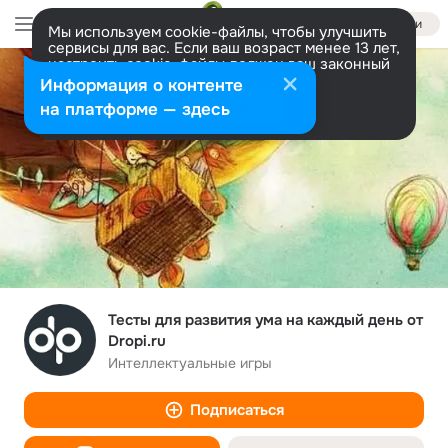
Войти
Мы используем cookie-файлы, чтобы улучшить
сервисы для вас. Если ваш возраст менее 13 лет,
настроить cookie-файлы должен ваш законный
представитель.
Больше информации
Информация о контенте
Разрешить все
Настроить
на платформе — здесь
Тесты для развития ума на каждый день от
Dropi.ru
Интеллектуальные игры
Подписаться