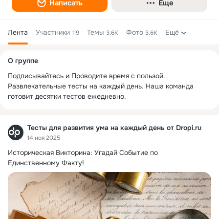
Написать
Еще
Лента
Участники
Темы
Фото
Ещё
119
3.6K
3.6K
Дополнительная
О группе
колонка
Подписывайтесь и Проводите время с пользой. 
Развлекательные тесты на каждый день. Наша команда 
готовит десятки тестов ежедневно.
Тесты для развития ума на каждый день от Dropi.ru
14 ноя 2025
Историческая Викторина: Угадай Событие по 
Единственному Факту!