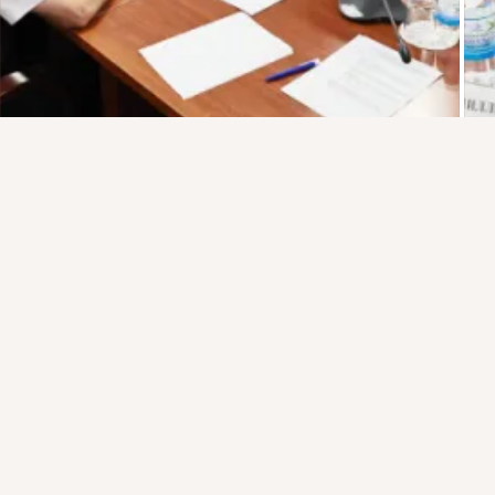
Присоединяйтесь к ОК, чтобы подписаться на группу и
Показать еще
комментировать публикации.
Комментировать
Класс
Войти
Зарегистрироваться
Тобольская городская дума
27 июл
Михаил Никитин принял участие в праздничных 
мероприятиях в честь 440-летия города Тюмени