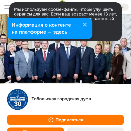
Войти
Мы используем cookie-файлы, чтобы улучшить
сервисы для вас. Если ваш возраст менее 13 лет,
настроить cookie-файлы должен ваш законный
представитель.
Больше информации
Информация о контенте
Разрешить все
Настроить
на платформе — здесь
Тобольская городская дума
Подписаться