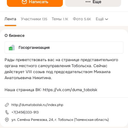
Написать
Еще
Лента
Участники
Темы
Фото
Ещё
135
1.1K
5.6K
Дополнительная
О бизнесе
колонка
Госорганизация
Рады приветствовать вас на странице представительного 
органа местного самоуправления Тобольска. Сейчас 
действует VIII созыв под председательством Михаила 
Анатольевича Никитина.

Наша страница ВК: https://vk.com/duma_tobolsk
http://dumatobolsk.ru/index.php
+7(3456)333-913
ул. Семёна Ремезова, 24, г. Тобольск (Тюменская область)