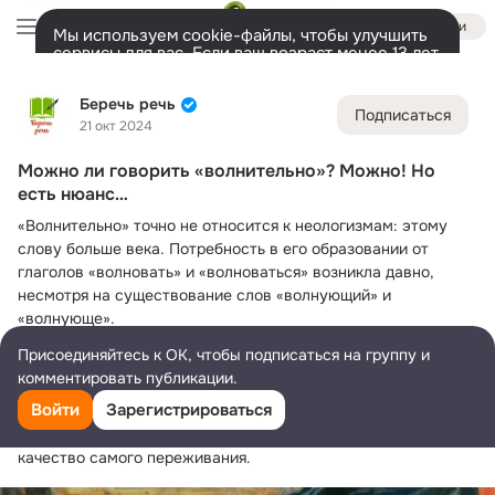
Войти
Мы используем cookie-файлы, чтобы улучшить
сервисы для вас. Если ваш возраст менее 13 лет,
настроить cookie-файлы должен ваш законный
Беречь речь
представитель.
Больше информации
Беречь речь
Подписаться
Разрешить все
Настроить
Лента
Участники
Темы
Фото
Ещё
89K
2.8K
3.7K
21 окт 2024
Можно ли говорить «волнительно»? Можно! Но
Дополнительная
колонка
Всё
2 847
Обсуждаемые
есть нюанс…
«Волнительно» точно не относится к неологизмам: этому 
слову больше века. Потребность в его образовании от 
глаголов «волновать» и «волноваться» возникла давно, 
несмотря на существование слов «волнующий» и 
«волнующе».
Присоединяйтесь к ОК, чтобы подписаться на группу и
Как говорится, есть нюанс. Для тонко чувствующего 
комментировать публикации.
русский язык человека волнующий — это приводящий в 
Войти
Зарегистрироваться
состояние волнения, оказывающий сильное эмоциональное 
воздействие. Тогда как «волнительный» выражает, скорее, 
качество самого переживания.