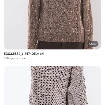
00:10
53033532_t-747405.mp4
368 просмотров