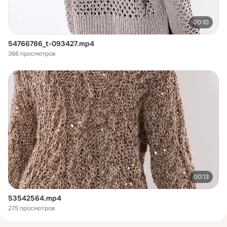
00:10
54766786_t-093427.mp4
366 просмотров
00:13
53542564.mp4
275 просмотров