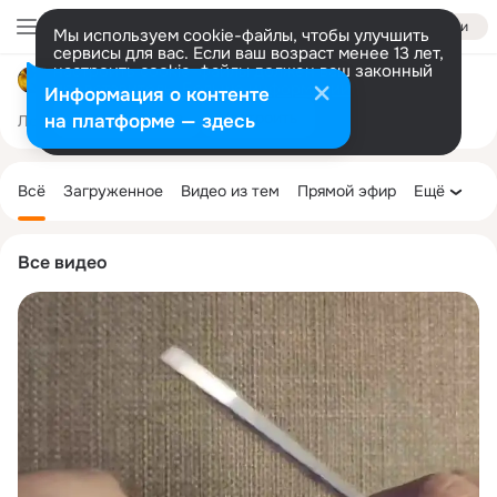
Войти
Мы используем cookie-файлы, чтобы улучшить
сервисы для вас. Если ваш возраст менее 13 лет,
настроить cookie-файлы должен ваш законный
Вязание -модный стиль.
представитель.
Больше информации
Информация о контенте
Разрешить все
Настроить
на платформе — здесь
Лента
Участники
Темы
Фото
Ещё
26K
15K
65K
Дополнительная
колонка
Всё
Загруженное
Видео из тем
Прямой эфир
Ещё
Все видео