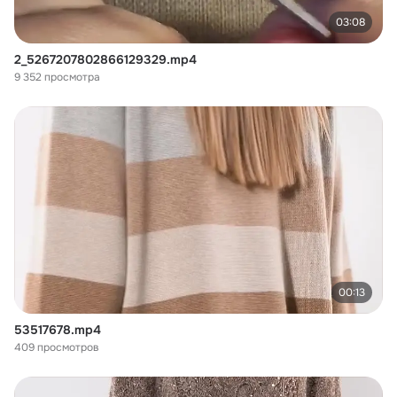
03:08
2_5267207802866129329.mp4
9 352 просмотра
00:13
53517678.mp4
409 просмотров