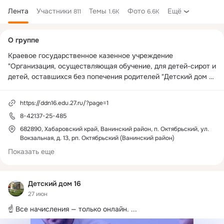
Лента
Участники
Темы
Фото
Ещё
811
1.6K
6.6K
Дополнительная
О группе
колонка
Краевое государственное казенное учреждение 
"Организация, осуществляющая обучение, для детей-сирот и 
детей, оставшихся без попечения родителей "Детский дом 
№ 16"
https://ddn16.edu.27.ru/?page=1
8-42137-25-485
682890, Хабаровский край, Ванинский район, п. Октябрьский, ул.
Вокзальная, д. 13, рп. Октябрьский (Ванинский район)
Показать еще
Детский дом 16
27 июн
☝️ Все начисления — только онлайн.
 ...