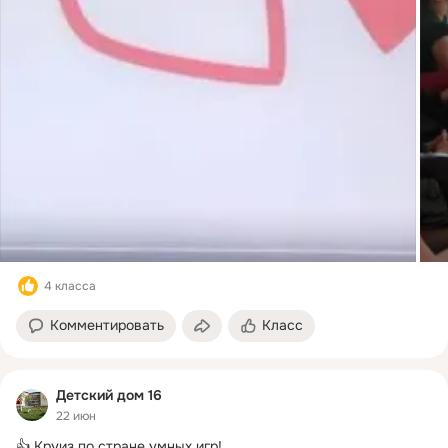
4 класса
Комментировать
Класс
Детский дом 16
22 июн
👍 Круиз по стране умных игр!
 ...