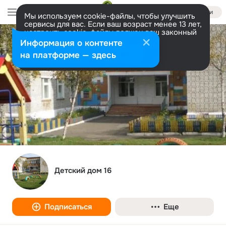
Войти
Мы используем cookie-файлы, чтобы улучшить
сервисы для вас. Если ваш возраст менее 13 лет,
настроить cookie-файлы должен ваш законный
представитель.
Больше информации
Информация о контенте
Разрешить все
Настроить
на платформе — здесь
Детский дом 16
Подписаться
Еще