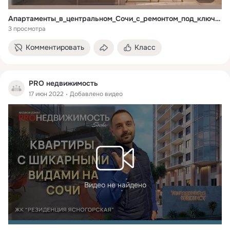
Апартаменты_в_центральном_Сочи_с_ремонтом_под_ключ_АК_Пушкин_PUSHKINN (1)
3 просмотра
Комментировать
Класс
PRO недвижимость
17 июн 2022
Добавлено видео
Видео не найдено