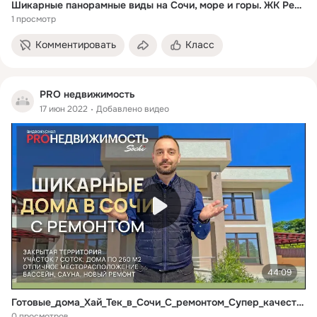
Шикарные панорамные виды на Сочи, море и горы. ЖК Резиденция Ясногорская. Обзор новостройки в Сочи.
1 просмотр
Комментировать
Класс
PRO недвижимость
17 июн 2022
Добавлено видео
44:09
Готовые_дома_Хай_Тек_в_Сочи_С_ремонтом_Супер_качество_
0 просмотров