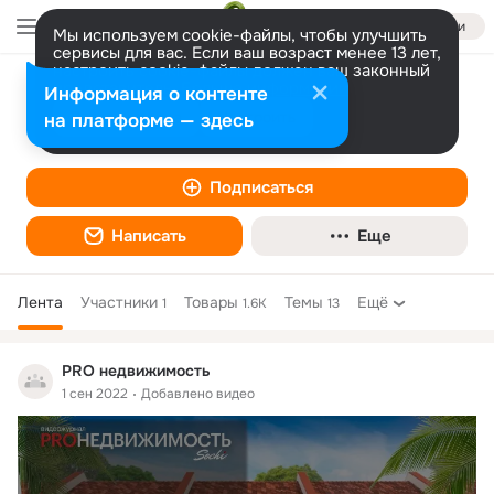
Войти
Мы используем cookie-файлы, чтобы улучшить
сервисы для вас. Если ваш возраст менее 13 лет,
настроить cookie-файлы должен ваш законный
представитель.
Больше информации
Информация о контенте
PRO недвижимость
Разрешить все
Настроить
на платформе — здесь
Агентство недвижимости
Подписаться
Написать
Еще
Лента
Участники
Товары
Темы
Ещё
1
1.6K
13
Дополнительная
колонка
PRO недвижимость
1 сен 2022
Добавлено видео