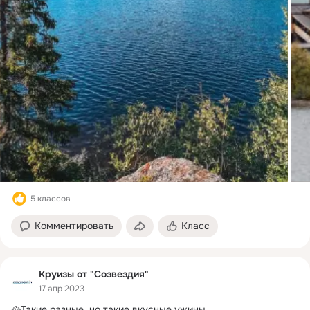
5 классов
Комментировать
Класс
Круизы от "Созвездия"
17 апр 2023
🥘Такие разные, но такие вкусные ужины
 ...