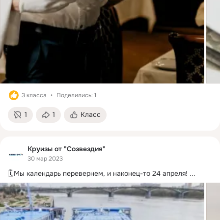
3 класса
Поделились: 1
1
1
Класс
Круизы от "Созвездия"
30 мар 2023
🗓Мы календарь перевернем, и наконец-то 24 апреля!
 ...