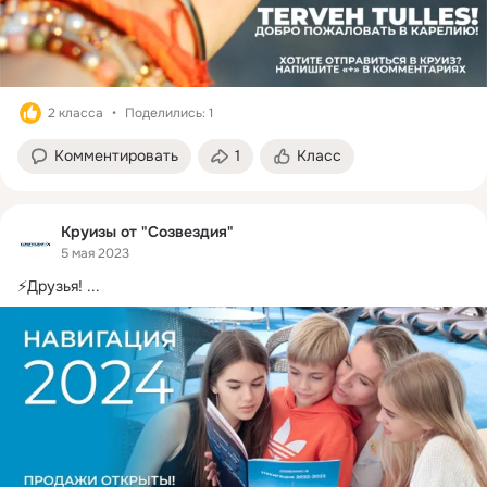
2 класса
Поделились: 1
Комментировать
1
Класс
Круизы от "Созвездия"
5 мая 2023
⚡Друзья!
 ...