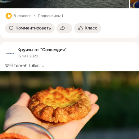
8 классов
Поделились: 1
Комментировать
1
Класс
Круизы от "Созвездия"
15 мая 2023
🫶🏻Terveh tulles!
 ...