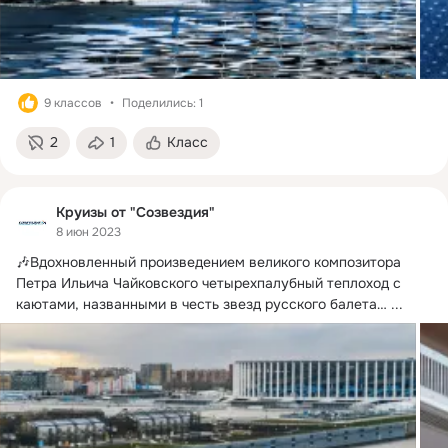
9 классов
Поделились: 1
2
1
Класс
Круизы от "Созвездия"
8 июн 2023
🎶Вдохновленный произведением великого композитора 
Петра Ильича Чайковского четырехпалубный теплоход с 
каютами, названными в честь звезд русского балета…
 ...