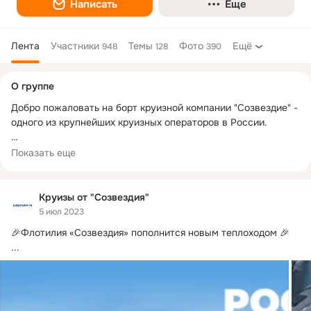
Написать
Еще
Лента
Участники
Темы
Фото
Ещё
948
128
390
Дополнительная
О группе
колонка
Добро пожаловать на борт круизной компании "Созвездие" - 
одного из крупнейших круизных операторов в России.

Наша миссия - делать людей счастливыми. Наша 
Показать еще
особенность - забота в мелочах. 

Мы делаем круизы по всей европейской части России, 
Круизы от "Созвездия"
включая уникальные маршруты по малым рекам, а также 
5 июл 2023
круизы по Сибири: по Байкалу и рекам Обь и Иртыш. 

🎉Флотилия «Созвездия» пополнится новым теплоходом 🎉
...
Наши специалисты с радостью подберут для вас круиз 
мечты:

8-800-301-73-46
