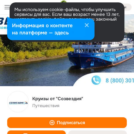
Войти
Мы используем cookie-файлы, чтобы улучшить
сервисы для вас. Если ваш возраст менее 13 лет,
настроить cookie-файлы должен ваш законный
представитель.
Больше информации
Информация о контенте
Разрешить все
Настроить
на платформе — здесь
Круизы от "Созвездия"
Путешествия
Подписаться