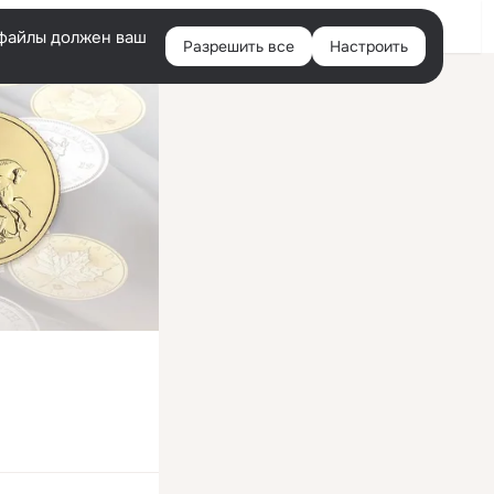
Войти
e-файлы должен ваш
Разрешить все
Настроить
Правая
колонка