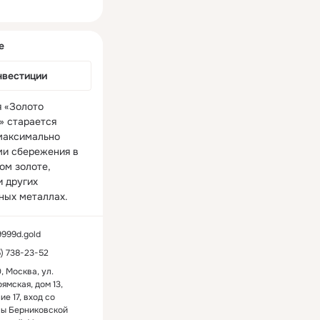
ная
е
нвестиции
 «Золото 
 старается 
максимально 
и сбережения в 
м золоте, 
 других 
ных металлах.
9999d.gold
5) 738-23-52
, Москва, ул.
ямская, дом 13,
ие 17, вход со
ны Берниковской