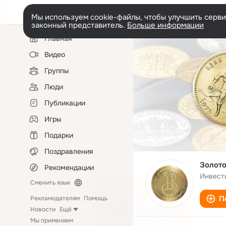
Мы используем cookie-файлы, чтобы улучшить сервис
законный представитель.
Больше информации
Левая
Главная
колонка
Видео
Группы
Люди
Публикации
Игры
Подарки
Поздравления
Золот
Рекомендации
Инвест
Сменить язык
П
Рекламодателям
Помощь
Новости
Ещё
Мы применяем