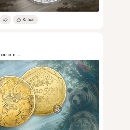
Класс
 монете
 ...