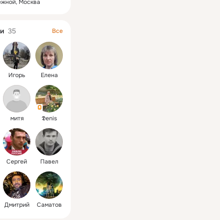
ежной, Москва
и
35
Все
Игорь
Елена
митя
𝕯еnis
Сергей
Павел
Дмитрий
Саматов