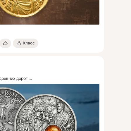
Класс
древних дорог
 ...