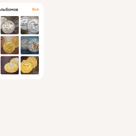
альбомов
Все