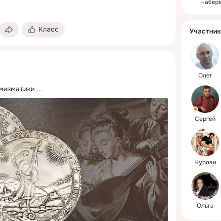
набер
Класс
Участник
Олег
мизматики
 ...
Сергей
Нурлан
Ольга