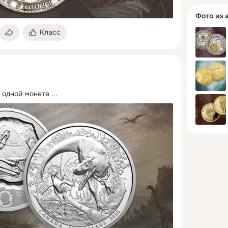
Фото из 
Класс
 одной монете
 ...