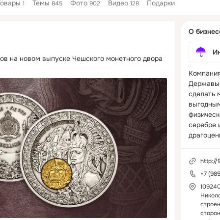
Товары
Темы
Фото
Видео
Подарки
1
845
902
128
Дополнитель
О бизнес
колонка
И
ов на новом выпуске Чешского монетного двора
Компания
Державы»
сделать 
выгодным
физическо
серебре и
драгоцен
http://
+7 (98
109240
Николо
строен
сторо