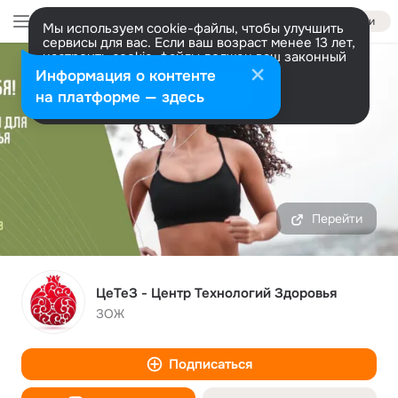
Войти
Мы используем cookie-файлы, чтобы улучшить
сервисы для вас. Если ваш возраст менее 13 лет,
настроить cookie-файлы должен ваш законный
представитель.
Больше информации
Информация о контенте
Разрешить все
Настроить
на платформе — здесь
Перейти
ЦеТеЗ - Центр Технологий Здоровья
ЗОЖ
Подписаться