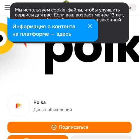
Войти
Мы используем cookie-файлы, чтобы улучшить
сервисы для вас. Если ваш возраст менее 13 лет,
настроить cookie-файлы должен ваш законный
представитель.
Больше информации
Информация о контенте
Разрешить все
Настроить
на платформе — здесь
Polka
Доска объявлений
Подписаться