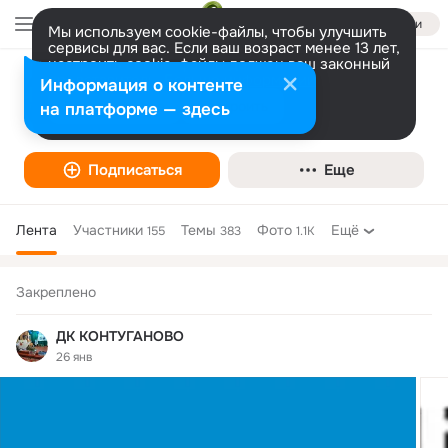
Войти
Мы используем cookie-файлы, чтобы улучшить
сервисы для вас. Если ваш возраст менее 13 лет,
настроить cookie-файлы должен ваш законный
представитель.
Больше информации
Информация о контенте
ДК КОНТУГАНОВО
Разрешить все
Настроить
на платформе — здесь
Театр
Подписаться
Еще
Лента
Участники
Темы
Фото
Ещё
155
383
1.1K
Дополнительная
колонка
Закреплено
ДК КОНТУГАНОВО
26 янв