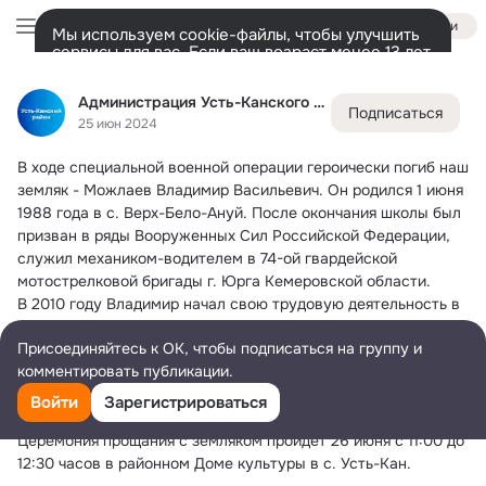
Войти
Мы используем cookie-файлы, чтобы улучшить
сервисы для вас. Если ваш возраст менее 13 лет,
настроить cookie-файлы должен ваш законный
Администрация Усть-Канского района
представитель.
Больше информации
Администрация Усть-Канского района
Подписаться
Разрешить все
Настроить
Лента
Участники
Темы
Фото
Ещё
1.1K
879
1.8K
25 июн 2024
В ходе специальной военной операции героически погиб наш 
Дополнительная
колонка
Всё
879
Обсуждаемые
земляк - Можлаев Владимир Васильевич.
 Он родился 1 июня 
1988 года в с. Верх-Бело-Ануй. После окончания школы был 
призван в ряды Вооруженных Сил Российской Федерации, 
служил механиком-водителем в 74-ой гвардейской 
мотострелковой бригады г. Юрга Кемеровской области.
В 2010 году Владимир начал свою трудовую деятельность в 
отделении МВД по Усть-Канскому району. По зову чести и 
Присоединяйтесь к ОК, чтобы подписаться на группу и
совести в январе 2024 года он встал на защиту Родины и 
комментировать публикации.
отправился на СВО добровольцем.
Все, кто его знал, отзываются о нем как о надежном, 
Войти
Зарегистрироваться
честном и сильном духом парне.
Церемония прощания с земляком пройдёт 26 июня с 11:00 до 
12:30 часов в районном Доме культуры в с. Усть-Кан.