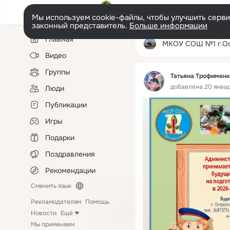
Мы используем cookie-файлы, чтобы улучшить сервис
законный представитель.
Больше информации
Левая
Главная
колонка
МКОУ СОШ №1 г.Остро
Видео
Группы
Татьяна Трофименк
добавлена 20 января
Люди
Публикации
Игры
Подарки
Поздравления
Рекомендации
Сменить язык
Рекламодателям
Помощь
Новости
Ещё
Мы применяем