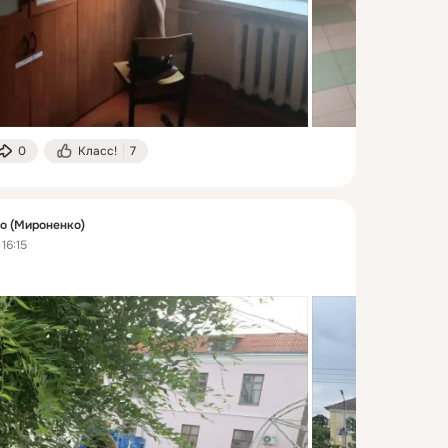
0
Класс!
7
о (Мироненко)
16:15