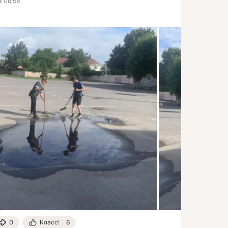
в 08:58
0
Класс!
6