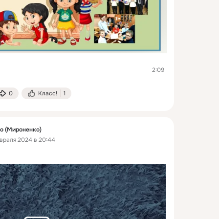
2:09
0
Класс!
1
о (Мироненко)
враля 2024 в 20:44