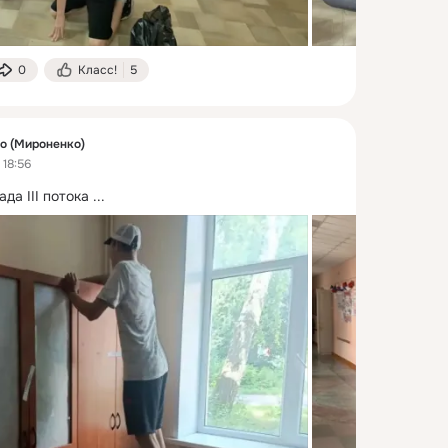
0
Класс!
5
о (Мироненко)
 18:56
да III потока
 ...