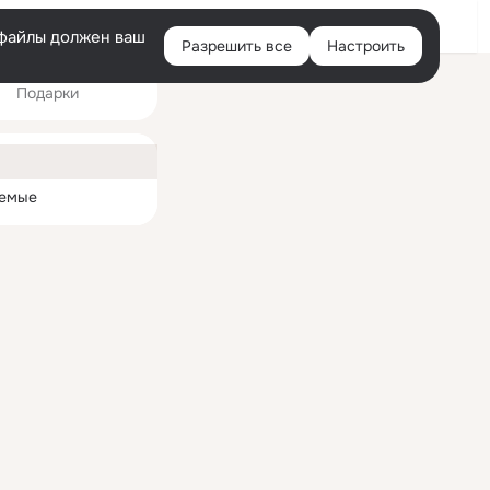
Войти
e-файлы должен ваш
Разрешить все
Настроить
Правая
Подарки
колонка
ная
емые