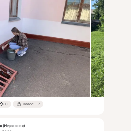
0
Класс!
7
о (Мироненко)