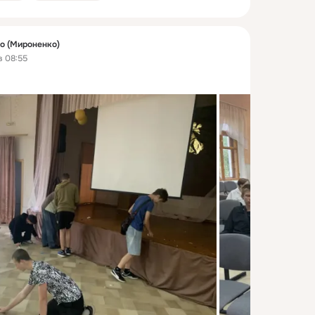
о (Мироненко)
в 08:55