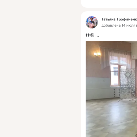
Татьяна Трофименк
добавлена 14 июля 
👫😃
 ...