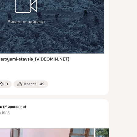
Видео не найдено
-geroyami-stavsie_(VIDEOMIN.NET)
0
Класс!
49
о (Мироненко)
 19:15