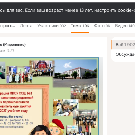
ы для вас. Если ваш возраст менее 13 лет, настроить cooki
гожска
Лента
Участники
Темы
Фото
Видео
932
1.9K
9K
140
Дополнитель
колонка
Всё
1 902
о (Мироненко)
 в 17:37
Обсужда