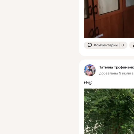
Комментарии
0
Татьяна Трофименк
добавлена 9 июля в 
👫😃
 ...