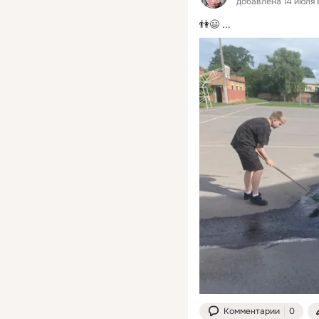
добавлена 14 июля 
👫😃
 ...
Комментарии
0