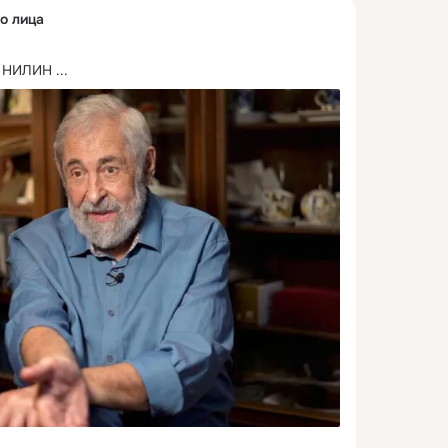
о лица
 НИЛИН
 ...