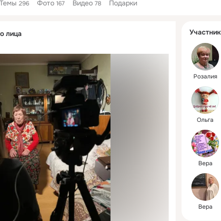
Темы
Фото
Видео
Подарки
296
167
78
Дополнитель
Участник
о лица
колонка
Розалия
Ольга
Вера
Вера