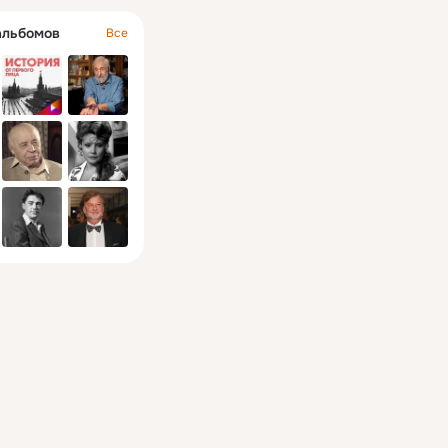
альбомов
Все