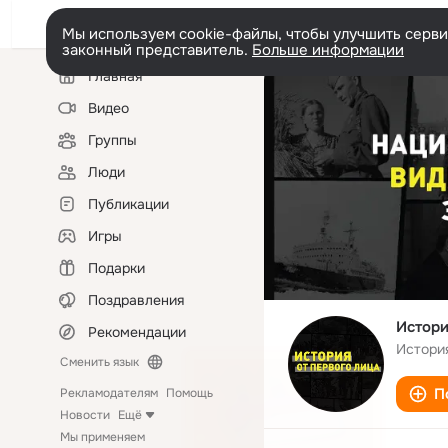
Мы используем cookie-файлы, чтобы улучшить сервис
законный представитель.
Больше информации
Левая
Главная
колонка
Видео
Группы
Люди
Публикации
Игры
Подарки
Поздравления
Истори
Рекомендации
Истори
Сменить язык
П
Рекламодателям
Помощь
Новости
Ещё
Мы применяем