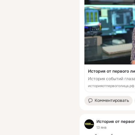
История от первого ли
История событий глаза
историяотпервоголица.рф
Комментировать
История от первог
13 янв