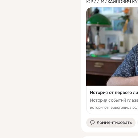
ЮРИЙ МИХАЙЛОВИЧ КУ
История от первого ли
История событий глаза
историяотпервоголица.рф
Комментировать