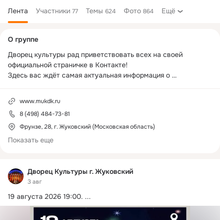
Лента
Участники
Темы
Фото
Ещё
77
624
864
Дополнительная
О группе
колонка
Дворец культуры рад приветствовать всех на своей 
официальной страничке в Контакте!

Здесь вас ждёт самая актуальная информация о 
происходящем во Дворце.

А именно: концерты, праздничные мероприятия, кинопоказы, 
www.mukdk.ru
конечно же, коллективы и кружковые объединения, словом, 
8 (498) 484-73-81
- море позитива и отличного настроения!

А самое главное - рядом с домом

Фрунзе, 28, г. Жуковский (Московская область)
ДК работает ежедневно с 9:00 до 22:00

Показать еще
Касса: пн-вс с 11:00 до 19:00 (и позже, в зависимости от 
мероприятия)

Касса ДК: 8 (498) 48-4-73-81

Дворец Культуры г. Жуковский
Сайт 
www.mukdk.ru
3 авг
19 августа 2026 19:00.
 ...
P.S. Модератор сообщества имеет право удалить сообщения 
подписчиков (и даже заблокировать), пытающихся завязать 
конфликт, распространяющих ложную, рекламную и другую 