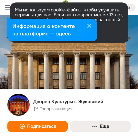
Войти
Мы используем cookie-файлы, чтобы улучшить
сервисы для вас. Если ваш возраст менее 13 лет,
настроить cookie-файлы должен ваш законный
представитель.
Больше информации
Информация о контенте
Разрешить все
Настроить
на платформе — здесь
Дворец Культуры г. Жуковский
Госорганизация
Подписаться
Еще