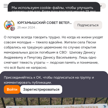
Войти
Мы используем cookie-файлы, чтобы улучшить
сервисы для вас. Если ваш возраст менее 13 лет,
настроить cookie-файлы должен ваш законный
ЮРГАМЫШСКИЙ СОВЕТ ВЕТЕРАНОВ
представитель.
Больше информации
ЮРГАМЫШСКИЙ СОВЕТ ВЕТЕРАНОВ
Подписаться
Разрешить все
Настроить
Лента
Участники
Темы
Фото
Ещё
1.1K
1.9K
6.7K
25 июл 2024
О потерях всегда говорить трудно.
 Но когда из жизни уходят 
Дополнительная
колонка
Всё
1 992
Обсуждаемые
совсем молодые — тяжело вдвойне. Жители села Пески 
собрались на траурную церемонию по случаю открытия 
мемориальных досок погибшим в СВО:  Шилову Денису 
Андреевичу и Пичугову Денису Васильевичу. Лишь одно 
смягчает тяжесть утраты — людская память и понимание, 
что всё было не напрасно.
Присоединяйтесь к ОК, чтобы подписаться на группу и
комментировать публикации.
Войти
Зарегистрироваться