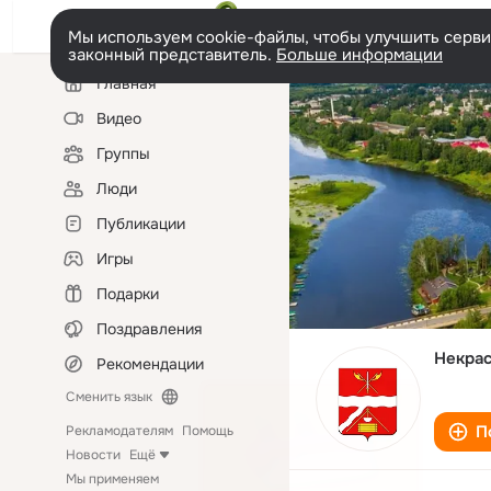
Мы используем cookie-файлы, чтобы улучшить сервис
законный представитель.
Больше информации
Левая
Главная
колонка
Видео
Группы
Люди
Публикации
Игры
Подарки
Поздравления
Некрас
Рекомендации
Сменить язык
П
Рекламодателям
Помощь
Новости
Ещё
Мы применяем