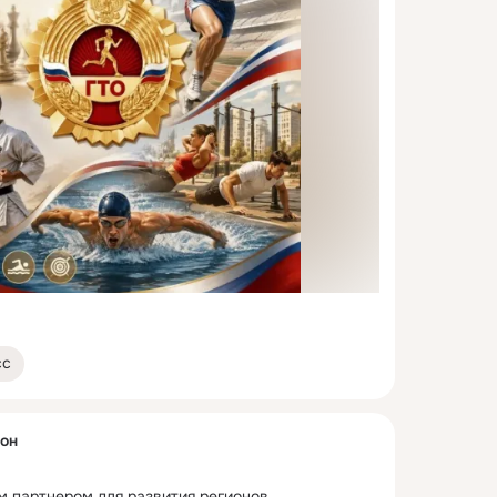
сс
он
 партнером для развития регионов.
 ...