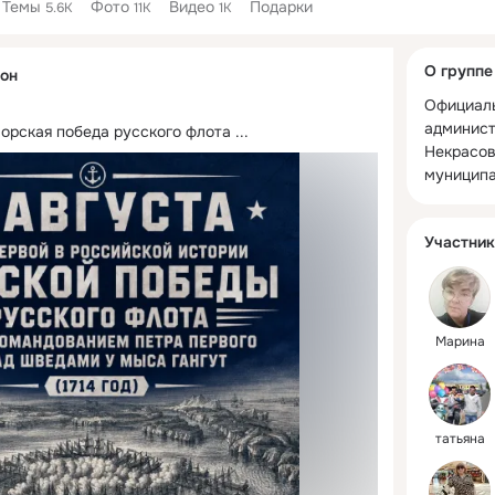
Темы
Фото
Видео
Подарки
5.6K
11K
1K
Дополнитель
О группе
он
колонка
Официаль
админист
морская победа русского флота
 ...
Некрасов
муниципа
Участник
Марина
татьяна