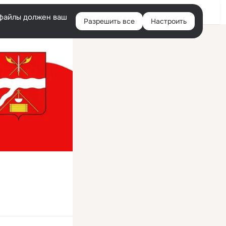
Войти
e-файлы должен ваш
Разрешить все
Настроить
Правая
колонка