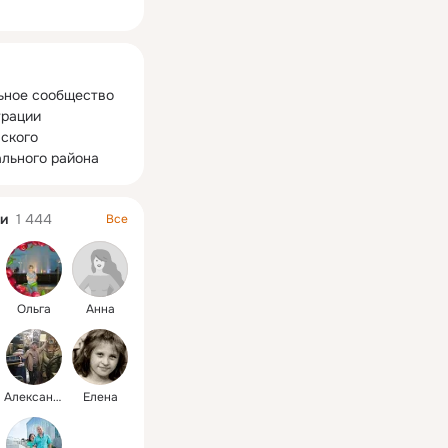
ная
ное сообщество 
рации 
ского 
льного района
и
1 444
Все
Ольга
Анна
Александр
Елена