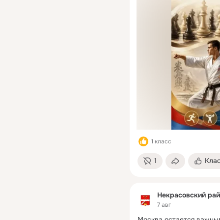
1 класс
1
Кла
Некрасовский рай
7 авг
Москва остается важным