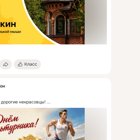
Класс
он
 дорогие некрасовцы!
 ...