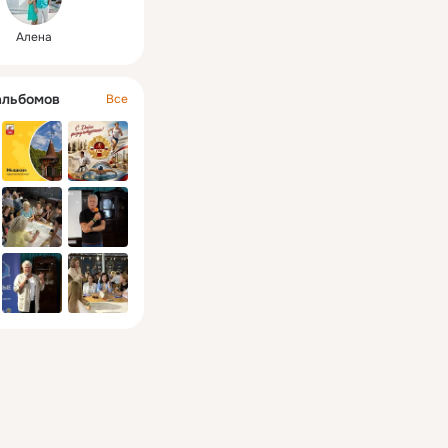
Алена
альбомов
Все