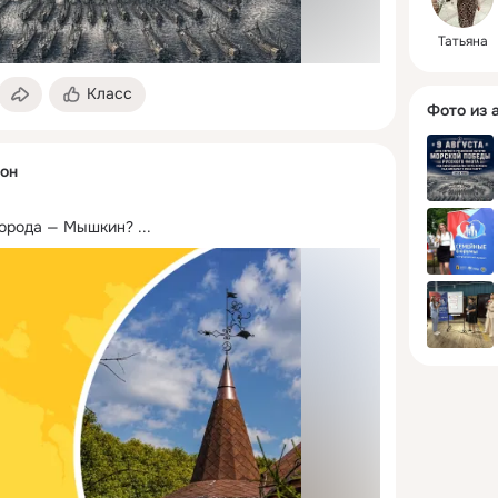
Татьяна
Класс
Фото из 
он
города — Мышкин?
 ...