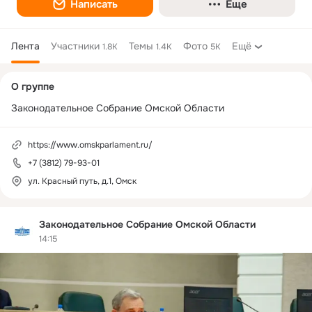
Написать
Еще
Лента
Участники
Темы
Фото
Ещё
1.8K
1.4K
5K
Дополнительная
О группе
колонка
Законодательное Собрание Омской Области
https://www.omskparlament.ru/
+7 (3812) 79-93-01
ул. Красный путь, д.1, Омск
Законодательное Собрание Омской Области
14:15