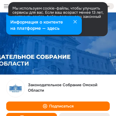
Войти
Мы используем cookie-файлы, чтобы улучшить
сервисы для вас. Если ваш возраст менее 13 лет,
настроить cookie-файлы должен ваш законный
представитель.
Больше информации
Информация о контенте
Разрешить все
Настроить
на платформе — здесь
Законодательное Собрание Омской
Области
Подписаться