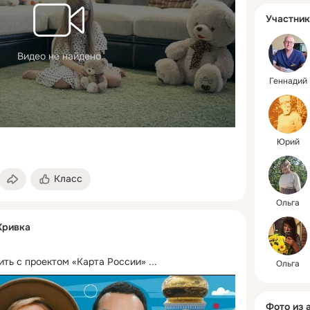
Участник
Видео не найдено
Геннадий
Юрий
Класс
Ольга
Кривка
ить с проектом «Карта России»
 ...
Ольга
Фото из 