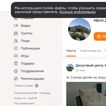
Мы используем cookie-файлы, чтобы улучшить сервис
законный представитель.
Больше информации
Левая
Главная
колонка
МБУК Д
Видео
Группы
П
Люди
Публикации
Лента
Участники
64
Игры
Подарки
Досуговый центр 
22 июл
Поздравления
📛 Спички детям не игру
Рекомендации
Сменить язык
Рекламодателям
Помощь
Новости
Ещё
Мы применяем