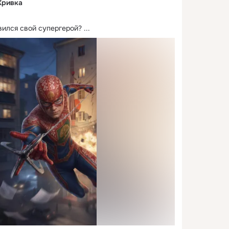
Кривка
вился свой супергерой?
 ...