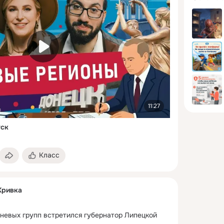
11:27
уск
Класс
Кривка
невых групп встретился губернатор Липецкой 