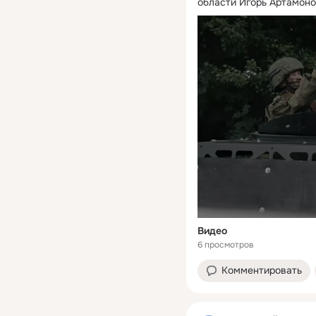
области Игорь Артамоно
Видео
6 просмотров
Комментировать