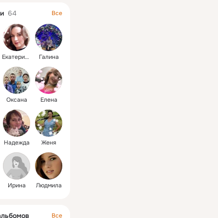
и
64
Все
Екатерина
Галина
Оксана
Елена
Надежда
Женя
Ирина
Людмила
альбомов
Все