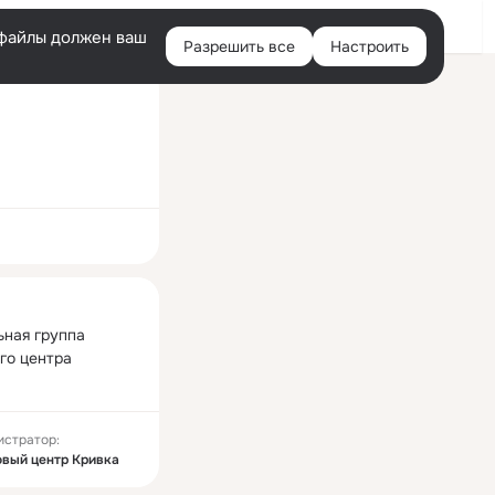
Войти
e-файлы должен ваш
Разрешить все
Настроить
Правая
колонка
ная
ная группа 
го центра 
истратор:
овый центр Кривка