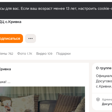
ы для вас. Если ваш возраст менее 13 лет, настроить cooki
Ц с.Кривка
одписаться
Темы
Фото
Видео
Подарки
762
1.7K
109
Дополнитель
О группе
Кривка
колонка
Официаль
Досугово
шка!
 ...
с.Кривки.
Админ
Досуг