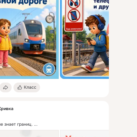
Класс
Кривка
е знает границ.
 ...