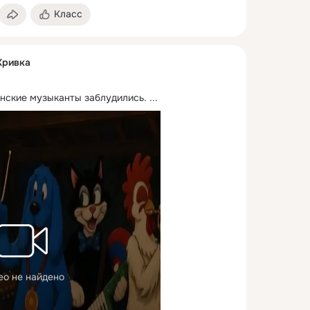
Класс
Кривка
нские музыканты заблудились.
 ...
ео не найдено