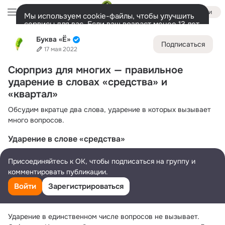
Войти
Мы используем cookie-файлы, чтобы улучшить
сервисы для вас. Если ваш возраст менее 13 лет,
настроить cookie-файлы должен ваш законный
Буква «Ё»
Буква «Ё»
представитель.
Больше информации
Подписаться
17 мая 2022
Разрешить все
Настроить
Лента
Участники
Темы
Фото
Подарки
3.9K
626
607
Сюрприз для многих — правильное
Дополнительная
ударение в словах «средства» и
колонка
Всё
626
Обсуждаемые
«квартал»
Обсудим вкратце два слова, ударение в которых вызывает 
Ударение в слове «средства»
Происхождение слова «средство» ясно нам намекает, что 
Присоединяйтесь к ОК, чтобы подписаться на группу и
оно исторически родственно со словами средний, среда, 
комментировать публикации.
середина, сердце и со всеми однокоренными. 
Гипотетический праславянский корень — *serd-, означавший 
Войти
Зарегистрироваться
середина (из словаря П. Я. Черных).

Ударение в единственном числе вопросов не вызывает. 