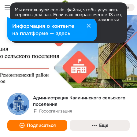
Войти
Мы используем cookie-файлы, чтобы улучшить
сервисы для вас. Если ваш возраст менее 13 лет,
настроить cookie-файлы должен ваш законный
представитель.
Больше информации
Информация о контенте
Разрешить все
Настроить
на платформе — здесь
Администрация Калининского сельского
поселения
Госорганизация
Подписаться
Еще