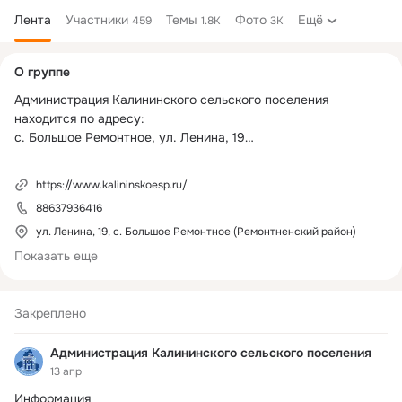
Лента
Участники
Темы
Фото
Ещё
459
1.8K
3K
Дополнительная
О группе
колонка
Администрация Калининского сельского поселения 
находится по адресу:

с. Большое Ремонтное, ул. Ленина, 19

Режим работы:

пн - 08:00-17:00

https://www.kalininskoesp.ru/
вт-пт - 08:00-16:00

88637936416
Эл. почта - 
sp32340@donpac.ru
Справочный телефон 8(86379) 3-64-16.
ул. Ленина, 19, с. Большое Ремонтное (Ремонтненский район)
Показать еще
Закреплено
Администрация Калининского сельского поселения
13 апр
Информация