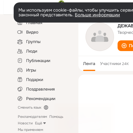
Мы используем cookie-файлы, чтобы улучшить сервис
законный представитель.
Больше информации
Левая
Главная
колонка
ДЕЖА
Видео
Творчес
Группы
П
Люди
Публикации
Лента
Участники
24K
Игры
Подарки
Поздравления
Рекомендации
Сменить язык
Рекламодателям
Помощь
Новости
Ещё
Мы применяем