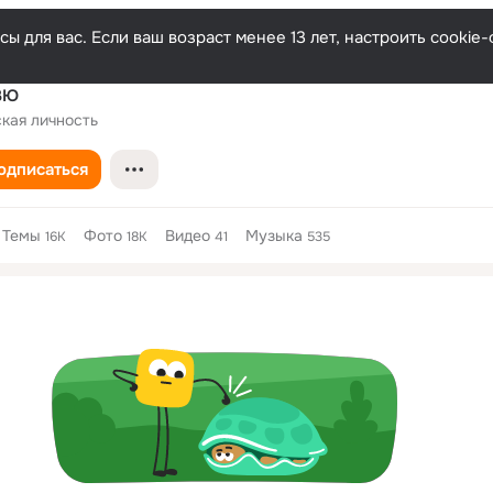
ы для вас. Если ваш возраст менее 13 лет, настроить cooki
ВЮ
кая личность
одписаться
Темы
Фото
Видео
Музыка
16K
18K
41
535