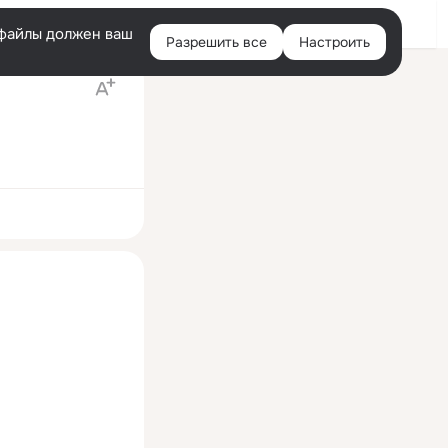
Войти
e-файлы должен ваш
Разрешить все
Настроить
Правая
колонка