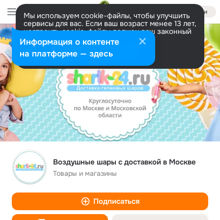
Войти
Мы используем cookie-файлы, чтобы улучшить
сервисы для вас. Если ваш возраст менее 13 лет,
настроить cookie-файлы должен ваш законный
представитель.
Больше информации
Информация о контенте
Разрешить все
Настроить
на платформе — здесь
Воздушные шары с доставкой в Москве
Товары и магазины
Подписаться