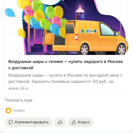
Воздушные шары с гелием — купить недорого в Москве
с доставкой
Воздушные шары — купить в Москве по выгодной цене с
доставкой. Заказать гелиевые шарики от 50 руб. за
шарик. Круглосуточная доставка шаров. Срочная
sharik-24.ru
доставка за 1 час.
Показать еще
1 класс
Комментировать
Класс