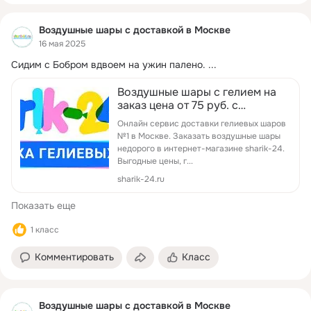
Воздушные шары с доставкой в Москве
16 мая 2025
Сидим с Бобром вдвоем на ужин палено.
 ...
Воздушные шары с гелием на
заказ цена от 75 руб. с
доставкой по Москве и МО —
Онлайн сервис доставки гелиевых шаров
купить гелиевые шарики
№1 в Москве. Заказать воздушные шары
недорого в Sharik-24
недорого в интернет-магазине sharik-24.
Выгодные цены, г...
sharik-24.ru
Показать еще
1 класс
Комментировать
Класс
Воздушные шары с доставкой в Москве