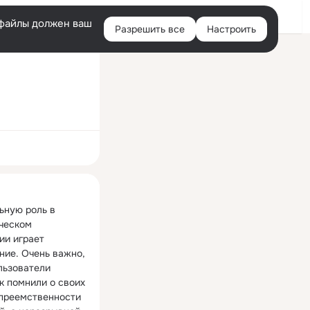
Войти
e-файлы должен ваш
Разрешить все
Настроить
Правая
колонка
ная
ьную роль в 
ческом 
и играет 
ние. Очень важно, 
льзователи 
к помнили о своих 
 преемственности 