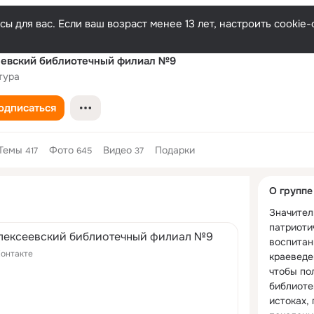
ы для вас. Если ваш возраст менее 13 лет, настроить cooki
евский библиотечный филиал №9
тура
одписаться
Темы
Фото
Видео
Подарки
417
645
37
Дополнитель
О группе
колонка
Значител
патриоти
лексеевский библиотечный филиал №9
воспитани
онтакте
краеведе
чтобы по
библиоте
истоках,