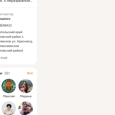
й, о неразрывной 
емен. Обращение к 
у наследию 
истратор:
 приобретает 
оценко
чение, когда юные 
6)58422
тели приобщаются 
опольский край
ионным видам 
овский район с.
 творчества, 
евское ул. Красная д.
праздникам, 
 Алексеевское
 промыслам и 
повский район)
.
 еще
и
381
Все
Максим
Марина