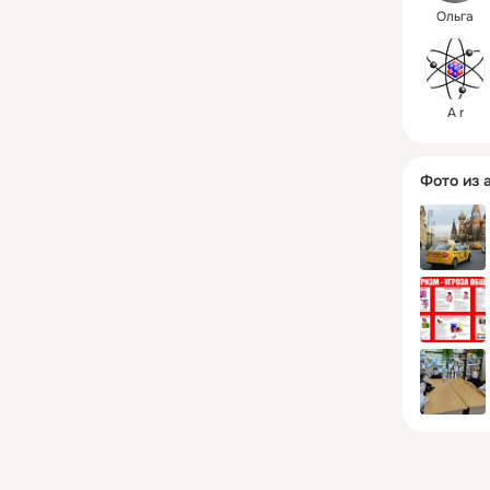
Ольга
A r
Фото из 