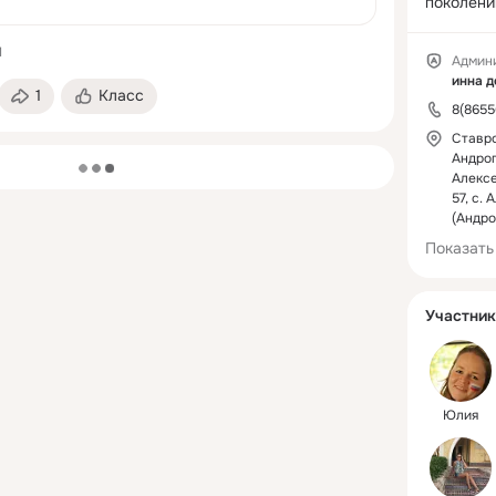
поколени
связи вр
духовном
1
Админ
прошлого
инна д
1
Класс
новое зна
8(8655
пользова
Ставр
к традиц
Андроп
народного
Алексе
загрузка
обрядам, 
57, с.
народным
(Андро
ремеслам
Показать
Участник
Юлия