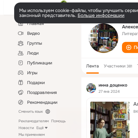
Мы используем cookie-файлы, чтобы улучшить сервис
законный представитель.
Больше информации
Левая
Главная
колонка
Алексе
Видео
Литера
Группы
П
Люди
Публикации
Лента
Участники
381
Игры
Подарки
инна доценко
27 янв 2024
Поздравления
Рекомендации
А
ВК
Сменить язык
Рекламодателям
Помощь
Новости
Ещё
Мы применяем