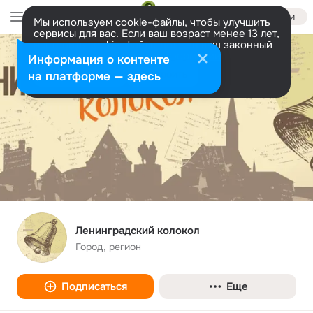
Войти
Мы используем cookie-файлы, чтобы улучшить
сервисы для вас. Если ваш возраст менее 13 лет,
настроить cookie-файлы должен ваш законный
представитель.
Больше информации
Информация о контенте
Разрешить все
Настроить
на платформе — здесь
Ленинградский колокол
Город, регион
Подписаться
Еще