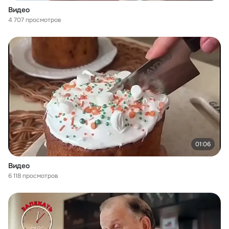
Видео
4 707 просмотров
01:06
Видео
6 118 просмотров