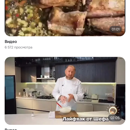
01:01
Видео
6 572 просмотра
07:05