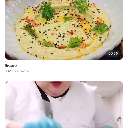
00:36
Видео
902 просмотра