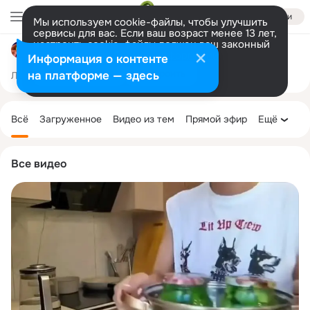
Войти
Мы используем cookie-файлы, чтобы улучшить
сервисы для вас. Если ваш возраст менее 13 лет,
настроить cookie-файлы должен ваш законный
Мужская еда
представитель.
Больше информации
Информация о контенте
Разрешить все
Настроить
на платформе — здесь
Лента
Участники
Темы
Фото
Ещё
9.3K
2.1K
258
Дополнительная
колонка
Всё
Загруженное
Видео из тем
Прямой эфир
Ещё
Все видео