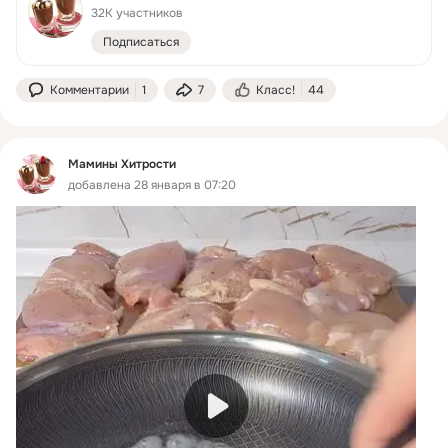
32K участников
Подписаться
Комментарии
1
7
Класс!
44
Мамины Хитрости
добавлена 28 января в 07:20