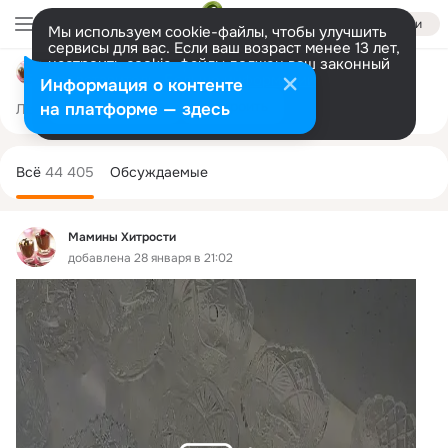
Войти
Мы используем cookie-файлы, чтобы улучшить
сервисы для вас. Если ваш возраст менее 13 лет,
настроить cookie-файлы должен ваш законный
Мамины Хитрости
представитель.
Больше информации
Информация о контенте
Разрешить все
Настроить
на платформе — здесь
Лента
Участники
Темы
Фото
Ещё
31K
44K
39K
Дополнительная
колонка
Всё
44 405
Обсуждаемые
Мамины Хитрости
добавлена 28 января в 21:02