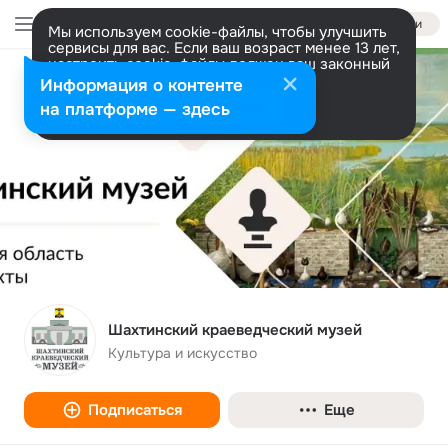
Войти
Мы используем cookie-файлы, чтобы улучшить
сервисы для вас. Если ваш возраст менее 13 лет,
настроить cookie-файлы должен ваш законный
представитель.
Больше информации
Информация о контенте
Разрешить все
Настроить
на платформе — здесь
Шахтинский краеведческий музей
Культура и искусство
Подписаться
Еще