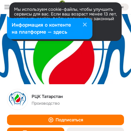
Войти
Мы используем cookie-файлы, чтобы улучшить
сервисы для вас. Если ваш возраст менее 13 лет,
настроить cookie-файлы должен ваш законный
представитель.
Больше информации
Информация о контенте
Разрешить все
Настроить
на платформе — здесь
РЦК Татарстан
Производство
Подписаться