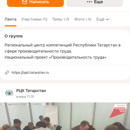
Написать
Еще
Лента
Участники
Темы
Фото
Ещё
712
1.7K
1.7K
Дополнительная
О группе
колонка
Региональный центр компетенций Республики Татарстан в 
сфере производительности труда.

Национальный проект «Производительность труда»
https://ppt.tatarstan.ru
РЦК Татарстан
вчера 17:31