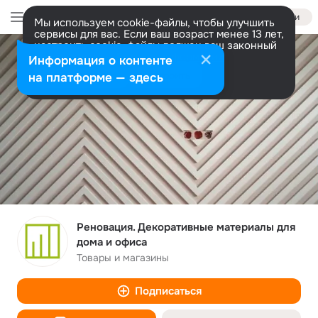
Войти
Мы используем cookie-файлы, чтобы улучшить
сервисы для вас. Если ваш возраст менее 13 лет,
настроить cookie-файлы должен ваш законный
представитель.
Больше информации
Информация о контенте
Разрешить все
Настроить
на платформе — здесь
Реновация. Декоративные материалы для
дома и офиса
Товары и магазины
Подписаться