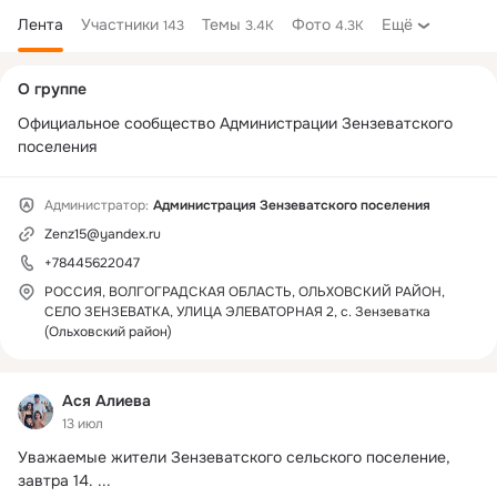
Лента
Участники
Темы
Фото
Ещё
143
3.4K
4.3K
Дополнительная
О группе
колонка
Официальное сообщество Администрации Зензеватского 
поселения
Администратор:
Администрация Зензеватского поселения
Zenz15@yandex.ru
+78445622047
РОССИЯ, ВОЛГОГРАДСКАЯ ОБЛАСТЬ, ОЛЬХОВСКИЙ РАЙОН,
СЕЛО ЗЕНЗЕВАТКА, УЛИЦА ЭЛЕВАТОРНАЯ 2, с. Зензеватка
(Ольховский район)
Ася Алиева
13 июл
Уважаемые жители Зензеватского сельского поселение, 
завтра 14.
 ...