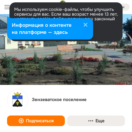
Войти
Мы используем cookie-файлы, чтобы улучшить
сервисы для вас. Если ваш возраст менее 13 лет,
настроить cookie-файлы должен ваш законный
представитель.
Больше информации
Информация о контенте
Разрешить все
Настроить
на платформе — здесь
Зензеватское поселение
Подписаться
Еще