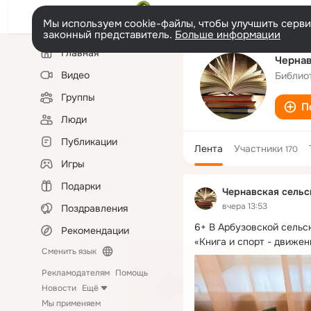
Мы используем cookie-файлы, чтобы улучшить сервис
законный представитель.
Больше информации
Левая
Главная
колонка
Чернав
Видео
Библио
Группы
П
Люди
Публикации
Лента
Участники
170
Игры
Подарки
Чернавская сельс
вчера 13:53
Поздравления
6+ В Арбузовской сельс
Рекомендации
«Книга и спорт - движе
Сменить язык
Рекламодателям
Помощь
Новости
Ещё
Мы применяем