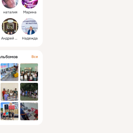
наталия
Марина
Андрей и Света
Надежда
альбомов
Все