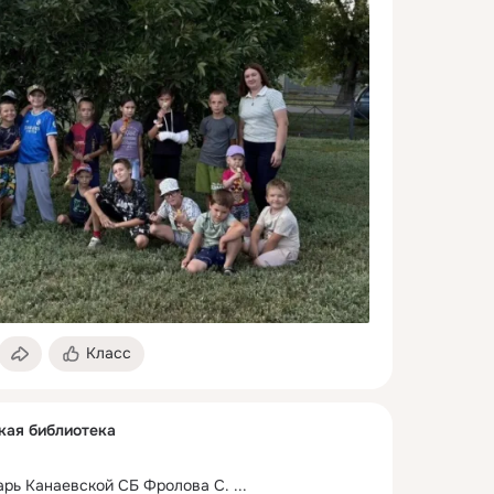
Класс
кая библиотека
карь Канаевской СБ Фролова С.
 ...