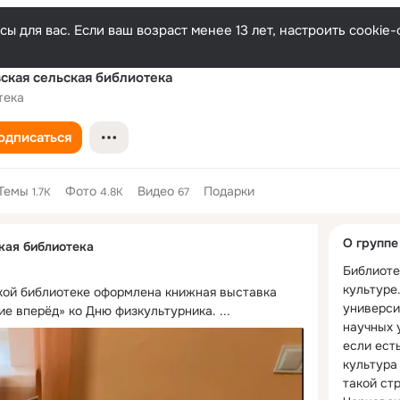
ы для вас. Если ваш возраст менее 13 лет, настроить cooki
ская сельская библиотека
тека
одписаться
Темы
Фото
Видео
Подарки
1.7K
4.8K
67
Дополнитель
О группе
кая библиотека
колонка
Библиоте
культуре
кой библиотеке оформлена книжная выставка 
университ
ние вперёд» ко Дню физкультурника.
 ...
научных у
если есть
культура 
такой стр