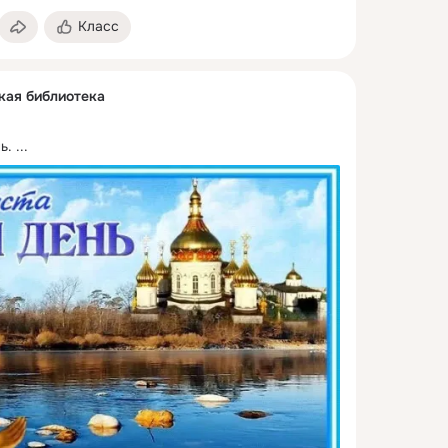
Класс
кая библиотека
ь.
 ...