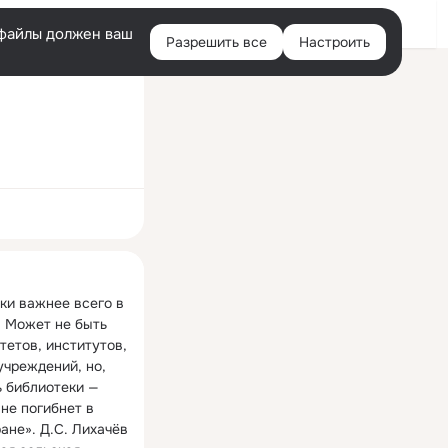
Войти
e-файлы должен ваш
Разрешить все
Настроить
Правая
колонка
ная
ки важнее всего в 
. Может не быть 
етов, институтов, 
чреждений, но, 
 библиотеки — 
не погибнет в 
ане». Д.С. Лихачёв
