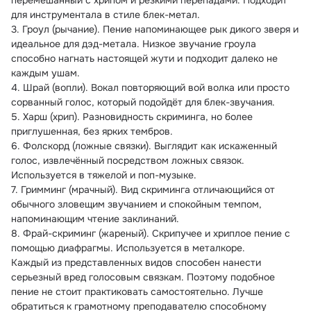
перемешанный с хрипом и резкими перепадами. Подходит 
для инструментала в стиле блек-метал.
3. Гроул (рычание). Пение напоминающее рык дикого зверя и 
идеальное для дэд-метала. Низкое звучание гроула 
способно нагнать настоящей жути и подходит далеко не 
каждым ушам.
4. Шрай (вопли). Вокал повторяющий вой волка или просто 
сорванный голос, который подойдёт для блек-звучания.
5. Харш (хрип). Разновидность скриминга, но более 
приглушенная, без ярких тембров.
6. Фолскорд (ложные связки). Выглядит как искаженный 
голос, извлечённый посредством ложных связок. 
Используется в тяжелой и поп-музыке.
7. Гримминг (мрачный). Вид скриминга отличающийся от 
обычного зловещим звучанием и спокойным темпом, 
напоминающим чтение заклинаний.
8. Фрай-скриминг (жареный). Скрипучее и хриплое пение с 
помощью диафрагмы. Используется в металкоре.
Каждый из представленных видов способен нанести 
серьезный вред голосовым связкам. Поэтому подобное 
пение не стоит практиковать самостоятельно. Лучше 
обратиться к грамотному преподавателю способному 