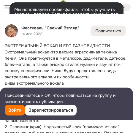
Войти
Мы используем cookie-файлы, чтобы улучшить
сервисы для вас. Если ваш возраст менее 13 лет,
настроить cookie-файлы должен ваш законный
Фестиваль "Свежий Взгляд"
представитель.
Больше информации
Фестиваль "Свежий Взгляд"
Подписаться
Разрешить все
Настроить
Лента
Участники
Темы
Фото
Видео
Подарки
7
23
111
14 июл 2022
ЭКСТРЕМАЛЬНЫЙ ВОКАЛ И ЕГО РАЗНОВИДНОСТИ
Дополнительная
колонка
Всё
23
Обсуждаемые
Экстремальный вокал-это весьма агрессивная техника 
пения. Она практикуется в металкоре, дэд-метале, дэткоре, 
блек-метале, а также эмокор стилях музыки и звучит по-
своему специфически. Ниже будут представлены виды 
экстремального вокала и их особенности.
Виды экстремального вокала
Данный тип вокала объединяет несколько агрессивных 
Присоединяйтесь к ОК, чтобы подписаться на группу и
подач, подходящих под разный инструментал и настроение 
комментировать публикации.
текста. Существуют следующие подвиды:
1. Пиг войс (звук свиньи). Название говорит само за себя. 
Войти
Зарегистрироваться
Голос исполнителя представляет слегка хриплые визжания 
на высокой ноте.
2. Скриминг (крик). Надрывистый крик "прямиком из ада" 