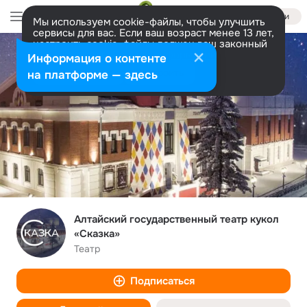
Войти
Мы используем cookie-файлы, чтобы улучшить
сервисы для вас. Если ваш возраст менее 13 лет,
настроить cookie-файлы должен ваш законный
представитель.
Больше информации
Информация о контенте
Разрешить все
Настроить
на платформе — здесь
Алтайский государственный театр кукол
«Сказка»
Театр
Подписаться