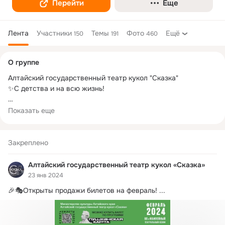
Перейти
Еще
Лента
Участники
Темы
Фото
Ещё
150
191
460
Дополнительная
О группе
колонка
Алтайский государственный театр кукол "Сказка"

✨С детства и на всю жизнь!

Наш сайт: 
http://teatr-skazka22.ru/
Показать еще
Касса театра +7 (385) 250-20-90 

Режим работы кассы:

Закреплено
пн-пт 9.00-19.00 (обед 14.00-15.00)

сб-вс 9.00-18.00

Алтайский государственный театр кукол «Сказка»
23 янв 2024
Администраторы +7 (3852) 50-67-82

🎉🎭Открыты продажи билетов на февраль!
 ...
Коллективные заявки: +7-961-242-66-04

                                      +7-913-025-05-40
