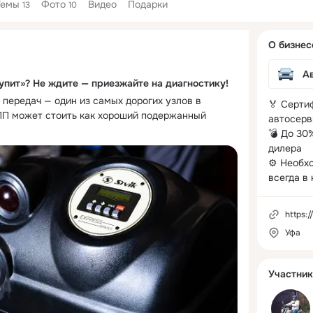
Темы
Фото
Видео
Подарки
13
10
Дополнитель
О бизнес
колонка
А
упит»? Не ждите — приезжайте на диагностику!
передач — один из самых дорогих узлов в 
🏅 Серти
П может стоить как хороший подержанный 
автосерв
ства проблем можно избежать, если вовремя 
💣 До 30
ки неисправности 
дилера

а диагностику:
⚙️ Необх
переключении передач
всегда в 
ении D или R
вибрации, удары
https:/
шибки на панели
Уфа
емневшее масло
ты растут, скорость нет
 в «Японец»!
Участник
ую диагностику АКПП:
остика