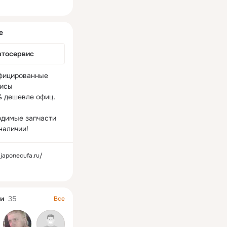
ная
е
втосервис
фицированные 
исы

% дешевле офиц. 
одимые запчасти 
наличии!
/japonecufa.ru/
и
35
Все