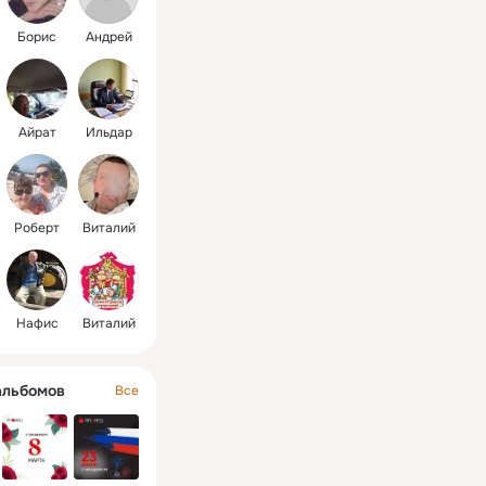
Борис
Андрей
Айрат
Ильдар
Роберт
Виталий
Нафис
Виталий
альбомов
Все