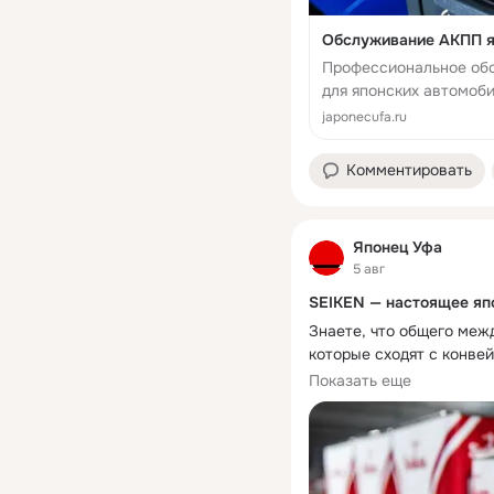
Обслуживание АКПП яп
Профессиональное обс
для японских автомоби
гидроблока. Опыт с 20
japonecufa.ru
Комментировать
Японец Уфа
5 авг
SEIKEN — настоящее яп
Знаете, что общего меж
которые сходят с конвейе
Hyundai, Kia и даже кит
Показать еще
Жидкости и смазки SEIK
Это японский бренд, кот
заливается на заводах —
Что мы предлагаем в «Я
 Моторные масла — о