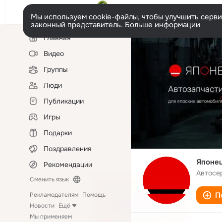
Мы используем cookie-файлы, чтобы улучшить сервис
законный представитель.
Больше информации
Левая
Главная
колонка
Видео
Группы
Люди
Публикации
Игры
Подарки
Поздравления
Японе
Рекомендации
Автосе
Сменить язык
П
Рекламодателям
Помощь
Новости
Ещё
Мы применяем