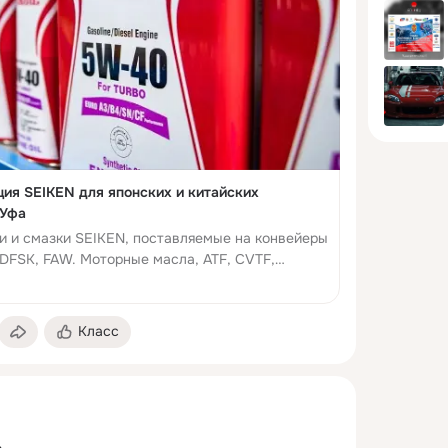
 вариаторов — плавная работа и защита от 
— DOT-3, DOT-4, BF Racing (температура кипения 
т накипи, кавитации и коррозии.
ия SEIKEN для японских и китайских
 Уфа
 и смазки SEIKEN, поставляемые на конвейеры
, DFSK, FAW. Моторные масла, ATF, CVTF,
тифриз. Гарантия качества....
Класс