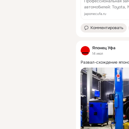
Профессиональная зам
автомобилей: Toyota, N
Suzuki, Isuzu, Acura, In
japonecufa.ru
Комментировать
Японец Уфа
14 июл
Развал-схождение японс