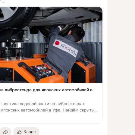
?
 ...
на вибростенде для японских автомобилей в
гностика ходовой части на вибростендах
я японских автомобилей в Уфе. Найдём скрытые
Класс