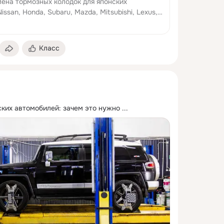
ена тормозных колодок для японских
issan, Honda, Subaru, Mazda, Mitsubishi, Lexus,
finiti, Datsun. Диагностика, обслужи...
Класс
ких автомобилей: зачем это нужно
 ...