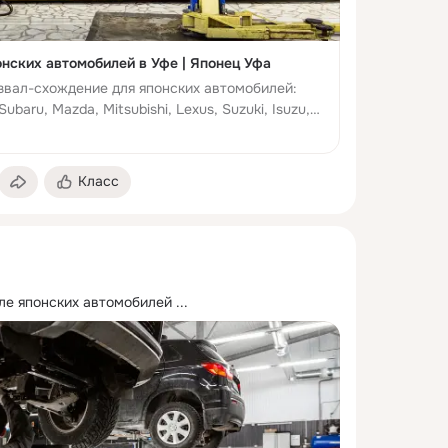
нских автомобилей в Уфе | Японец Уфа
вал-схождение для японских автомобилей:
Subaru, Mazda, Mitsubishi, Lexus, Suzuki, Isuzu,
. Точная настройка углов, 3D-стенд, имита...
Класс
ле японских автомобилей
 ...