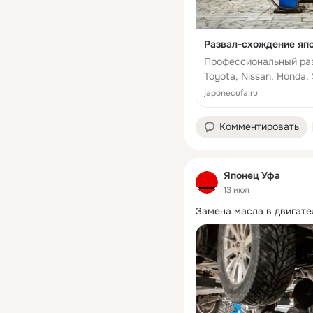
Развал-схождение япо
Профессиональный раз
Toyota, Nissan, Honda, 
Acura, Infiniti, Datsun
japonecufa.ru
Комментировать
Японец Уфа
13 июл
Замена масла в двигате