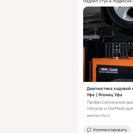
Надоел стук в подвеске
Диагностика ходовой 
Уфе | Японец Уфа
Профессиональная диа
Vibrocar и GarMash дл
стуки...
japonecufa.ru
Комментировать