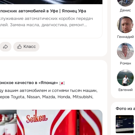
Денис
онских автомобилей в Уфе | Японец Уфа
луживание автоматических коробок передач
лей. Замена масла, диагностика, ремонт
04 года. Сервис «Японец» в Уфе
Геннадий
Класс
Роман
онское качество в «Японце»
Евгений
ду вашим автомобилем и сотнями тысяч машин, 
ров Toyota, Nissan, Mazda, Honda, Mitsubishi, 
айских DFSK и FAW?
Фото из 
EN! 
орый работает с 1959 года. Его продукция 
 прямо с конвейера.
понце»:
т 0W-20 до 5W-40, включая специальные для 