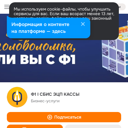
Войти
Мы используем cookie-файлы, чтобы улучшить
сервисы для вас. Если ваш возраст менее 13 лет,
настроить cookie-файлы должен ваш законный
представитель.
Больше информации
Информация о контенте
Разрешить все
Настроить
на платформе — здесь
Ф1 l СБИС ЭЦП КАССЫ
Бизнес-услуги
Подписаться