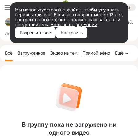
Войти
Мы используем cookie-файлы, чтобы улучшить
сервисы для вас. Если ваш возраст менее 13 лет,
настроить cookie-файлы должен ваш законный
Дом Культуры с. Белокаменка. Филиал №14. Колышлей.
представитель.
Больше информации
Разрешить все
Настроить
Лента
Участники
Темы
Фото
Ещё
213
3.5K
6.9K
Дополнительная
колонка
Всё
Загруженное
Видео из тем
Прямой эфир
Ещё
В группу пока не загружено ни
одного видео