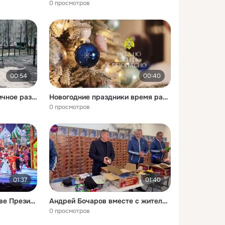
0 просмотров
00:54
00:40
Катание на коньках отличное развлечение и полезная физическая активность
Новогодние праздники время радости веселья и семейного тепла
0 просмотров
01:37
01:40
25 декабря по инициативе Президента состоялась Общероссийская Кремлёвская ёлка в Государственном Кремлёвском Дворце
Андрей Бочаров вместе с жителями Волгоградской области собрал новогодние подарки для бойцов СВО
0 просмотров