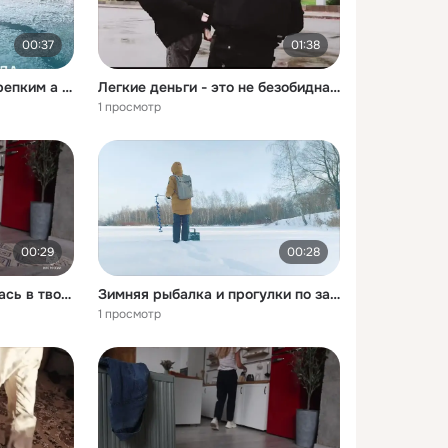
00:37
01:38
Лёд может выглядеть крепким а на деле быть смертельно опасным
Легкие деньги - это не безобидная подработка
1 просмотр
00:29
00:28
Чтобы беда не постучалась в твой дом
Зимняя рыбалка и прогулки по замерзшей воде удовольствие
1 просмотр