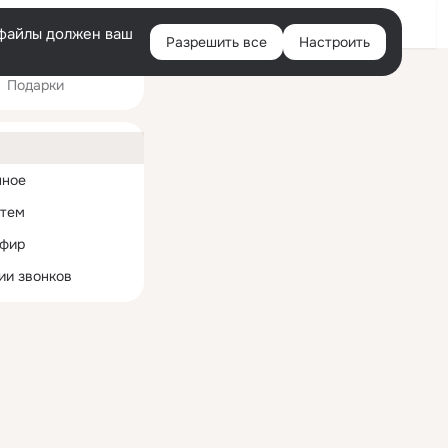
Войти
e-файлы должен ваш
Разрешить все
Настроить
Правая
Подарки
колонка
ная
нное
 тем
эфир
ии звонков