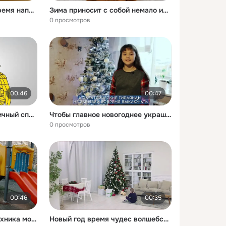
Новый год волшебное время наполненное радостью подарками и праздничным настроением
Зима приносит с собой немало испытаний Одним из главных врагов становится гололедица
0 просмотров
00:46
00:47
Катание на тюбинге отличный способ весело провести время зимой
Чтобы главное новогоднее украшение приносило только радость а не стало источником неприятностей нужно соблюдать правила безопасности
0 просмотров
00:46
00:35
Даже небольшая пиротехника может представлять серьезную опасность
Новый год время чудес волшебства и ярких огней