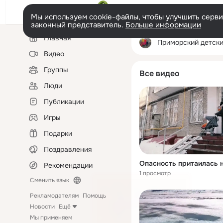
Мы используем cookie-файлы, чтобы улучшить сервис
законный представитель.
Больше информации
Левая
Главная
колонка
Приморский детский сад 
Видео
Группы
Все видео
Люди
Публикации
Игры
Подарки
Поздравления
Опасность притаилась 
Рекомендации
1 просмотр
Сменить язык
Рекламодателям
Помощь
Новости
Ещё
Мы применяем