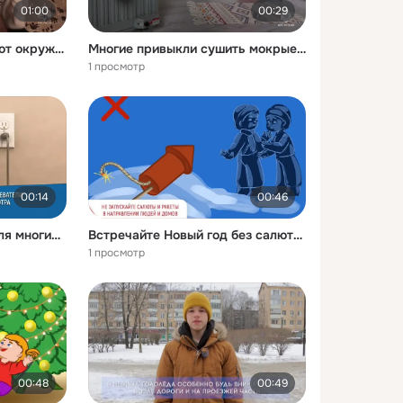
01:00
00:29
Дети часто воспринимают окружающие предметы как игрушки не осознавая потенциальную опасность
Многие привыкли сушить мокрые вещи прямо на электрообогревателях считая этот метод быстрым и удобным
1 просмотр
00:14
00:46
Электрообогреватели для многих стали незаменимым помощником в холодные дни
Встречайте Новый год без салютов и штрафов
1 просмотр
00:48
00:49