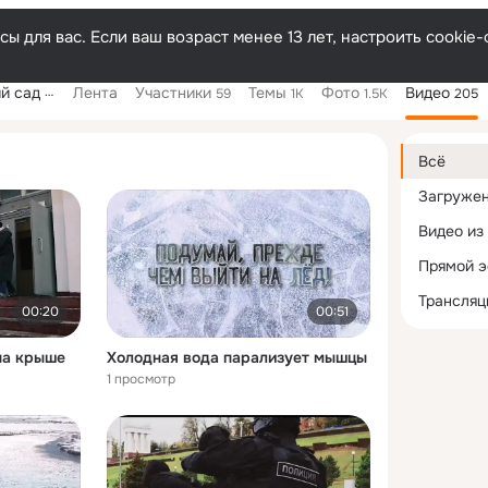
ы для вас. Если ваш возраст менее 13 лет, настроить cooki
«Василек
Лента
Участники
Темы
Фото
Видео
59
1K
1.5K
205
Дополнитель
колонка
Всё
Загруже
Видео из
Прямой 
Трансляц
00:20
00:51
на крыше
Холодная вода парализует мышцы
1 просмотр