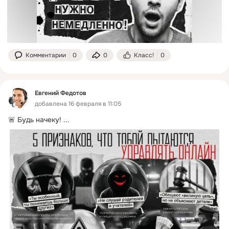
Комментарии
0
0
Класс!
0
Евгений Федотов
добавлена 16 февраля в 11:05
🚨 Будь начеку!
 ...