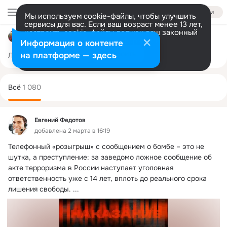
Войти
Мы используем cookie-файлы, чтобы улучшить
сервисы для вас. Если ваш возраст менее 13 лет,
настроить cookie-файлы должен ваш законный
Приморский детский сад «Василек
представитель.
Больше информации
Информация о контенте
Разрешить все
Настроить
на платформе — здесь
Лента
Участники
Темы
Фото
Ещё
59
1K
1.5K
Дополнительная
колонка
Всё
1 080
Евгений Федотов
добавлена 2 марта в 16:19
Телефонный «розыгрыш» с сообщением о бомбе – это не 
шутка, а преступление: за заведомо ложное сообщение об 
акте терроризма в России наступает уголовная 
ответственность уже с 14 лет, вплоть до реального срока 
лишения свободы.
 ...