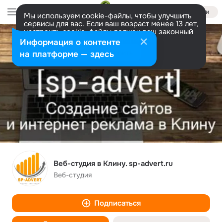
Войти
Мы используем cookie-файлы, чтобы улучшить
сервисы для вас. Если ваш возраст менее 13 лет,
настроить cookie-файлы должен ваш законный
представитель.
Больше информации
Информация о контенте
Разрешить все
Настроить
на платформе — здесь
Веб-студия в Клину. sp-advert.ru
Веб-студия
Подписаться