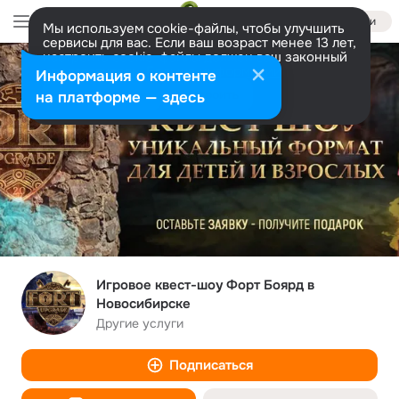
Войти
Мы используем cookie-файлы, чтобы улучшить
сервисы для вас. Если ваш возраст менее 13 лет,
настроить cookie-файлы должен ваш законный
представитель.
Больше информации
Информация о контенте
Разрешить все
Настроить
на платформе — здесь
Игровое квест-шоу Форт Боярд в
Новосибирске
Другие услуги
Подписаться