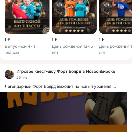
покажем площадку и реквизит.

Рассчитайте стоимость дня рождения + получите 
ГАРАНТИРОВАННЫЙ ПОДАРОК 
https://goo.su/xMU85VE
1 ₽
1 ₽
1 ₽
Выпускной 4-11
День рождения 12-15
День рождения 1
классы
лет
лет
Игровое квест-шоу Форт Боярд в Новосибирске
26 янв
Легендарный Форт Боярд выходит на новый уровень!
 ...