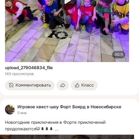
00:11
upload_279046834_file
140 просмотров
Комментировать
Класс
Игровое квест-шоу Форт Боярд в Новосибирске
5 янв
Новогодние приключения в Форте приключений 
продолжаются🐯🌲🌲🌲
 ...