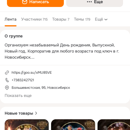
Написать
Еще
Лента
Участники
Товары
Темы
Ещё
715
7
179
Дополнительная
О группе
колонка
Организуем незабываемый День рождения, Выпускной, 
Новый год, Корпоратив для любого возраста под ключ в г. 
Новосибирск.

- Работаем в 63 городах РФ. Проведено 17 950 праздников 
https://goo.su/xMU85VE
за 2.5 года. Игровое шоу от официальных представителей 
+73832427121
теле-проекта Fort Boyard.

Большевистская, 95, Новосибирск
- Группы детей от 6 до 60 человек. Шоу-программа 
Показать еще
продолжительностью 2,5 часа. Фуршетная зона на 60+ 
человек для взрослых. Площадка 600+ м2.

Новые товары
- Организуем БЕСПЛАТНУЮ экскурсию на место 
проведения мероприятия: познакомим с командой проекта, 