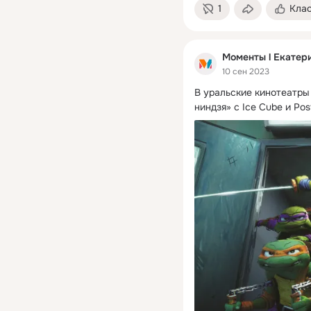
1
Кла
Моменты l Екатер
10 сен 2023
В уральские кинотеатры
ниндзя» с Ice Cube и Pos