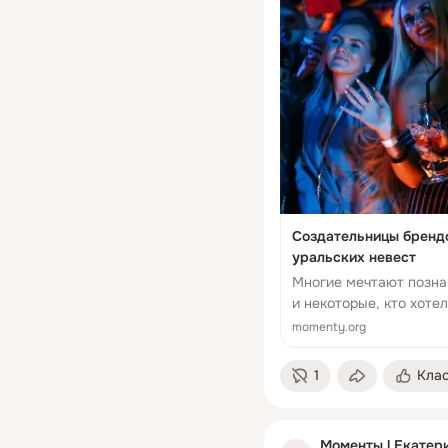
Создательницы брендо
уральских невест
Многие мечтают позна
и некоторые, кто хоте
и показываем прекрасн
momenty.org
1
Кла
Моменты l Екатер