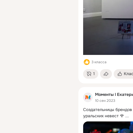
3 класса
1
Кла
Моменты l Екатер
10 сен 2023
Создательницы брендов 
уральских невест 🌹
 ...