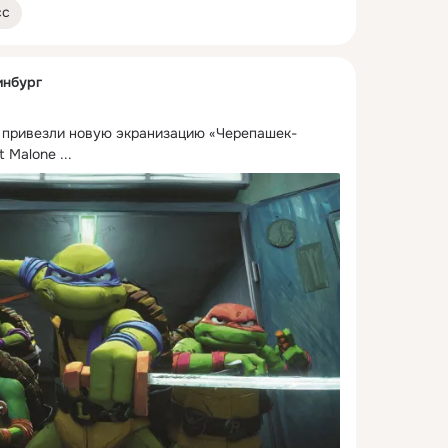
сс
инбург
 привезли новую экранизацию «Черепашек-
t Malone
 ...