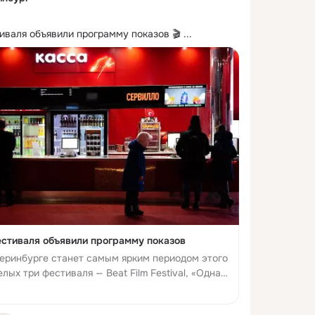
иваля объявили программу показов 🎬
 ...
стиваля объявили программу показов
теринбурге станет самым ярким периодом этого
лых три фестиваля — Beat Film Festival, «Одна
йдут в течение дождливых месяцев в столице