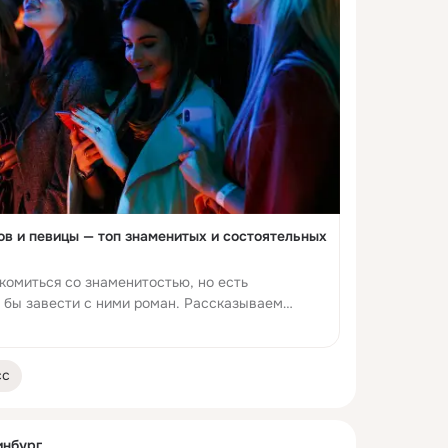
в и певицы — топ знаменитых и состоятельных
комиться со знаменитостью, но есть
л бы завести с ними роман. Рассказываем
ых дам родом из Екатеринбурга, чьи ...
сс
инбург