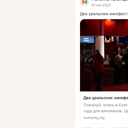
10 сен 2023
Два уральских кинофест
Два уральских кинофе
Пожалуй, осень в Ека
года для киноманов. Це
шестая» и «Ойка» про
momenty.org
Ур...