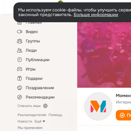
Мы используем cookie-файлы, чтобы улучшить сервис
законный представитель.
Больше информации
Левая
Главная
колонка
Видео
Группы
Люди
Публикации
Игры
Подарки
Поздравления
Момент
Рекомендации
Интерн
Сменить язык
П
Рекламодателям
Помощь
Новости
Ещё
Мы применяем