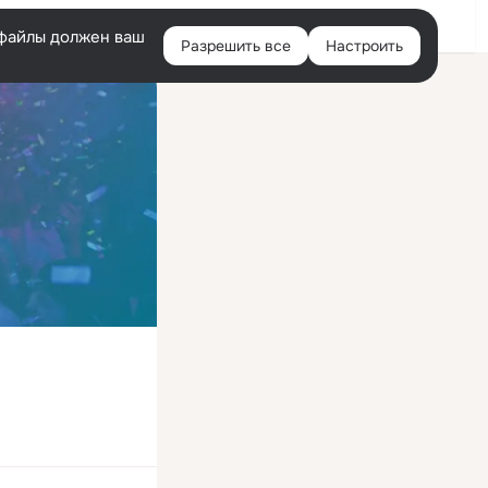
Войти
e-файлы должен ваш
Разрешить все
Настроить
Правая
колонка