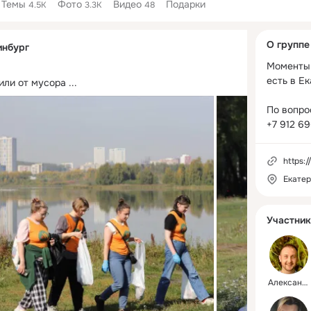
Темы
Фото
Видео
Подарки
4.5K
3.3K
48
Дополнитель
О группе
инбург
колонка
Моменты 
есть в Ек
или от мусора
 ...
По вопро
+7 912 6
https:
Екатер
Участник
Александр