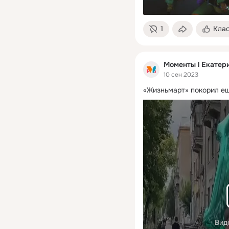
1
Кла
Моменты l Екатер
10 сен 2023
«Жизньмарт» покорил ещ
Вид