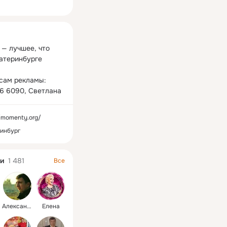
ная
— лучшее, что 
атеринбурге

сам рекламы:

96 6090, Светлана
//momenty.org/
инбург
и
1 481
Все
Александр
Елена