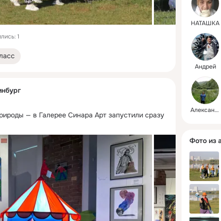
НАТАШКА
лись: 1
ласс
Андрей
инбург
Александр
рироды — в Галерее Синара Арт запустили сразу 
Фото из 