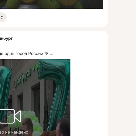
сс
инбург
е один город России 💚
 ...
ео не найдено