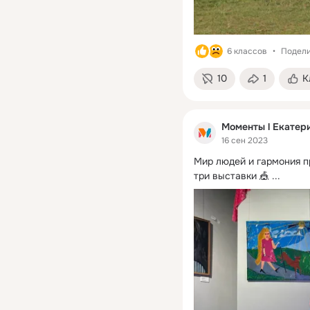
6 классов
Подели
10
1
К
Моменты l Екатер
16 сен 2023
Мир людей и гармония п
три выставки 🎪
 ...