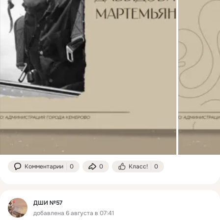
Комментарии
0
0
Класс!
0
ДШИ №57
добавлена 6 августа в 07:41