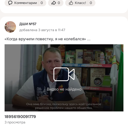
Комментарии
0
0
Класс!
0
ДШИ №57
добавлена 3 августа в 11:47
«Когда вручили повестку, я не колебался»
 ...
Видео не найдено
18956190091779
3 просмотра