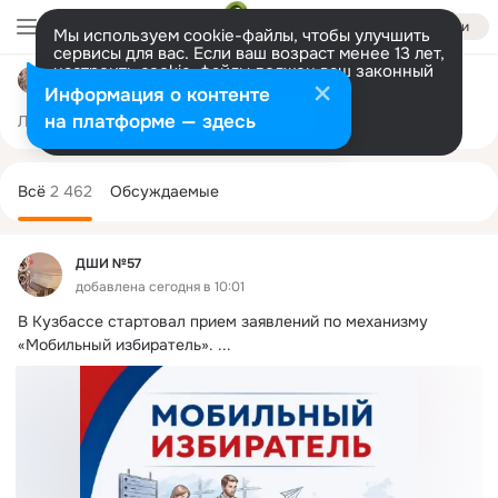
Войти
Мы используем cookie-файлы, чтобы улучшить
сервисы для вас. Если ваш возраст менее 13 лет,
настроить cookie-файлы должен ваш законный
ДШИ №57
представитель.
Больше информации
Информация о контенте
Разрешить все
Настроить
на платформе — здесь
Лента
Участники
Темы
Фото
Ещё
210
2.4K
8.9K
Дополнительная
колонка
Всё
2 462
Обсуждаемые
ДШИ №57
добавлена сегодня в 10:01
В Кузбассе стартовал прием заявлений по механизму 
«Мобильный избиратель».
 ...