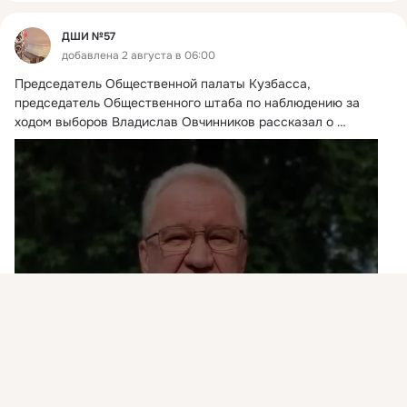
ДШИ №57
добавлена 2 августа в 06:00
Председатель Общественной палаты Кузбасса, 
председатель Общественного штаба по наблюдению за 
ходом выборов Владислав Овчинников рассказал о 
кандидатах, которые будут участвовать в выборах 
депутатов Государственной Думы IX созыва.
 ...
Присоединяйтесь к ОК, чтобы подписаться на группу и
комментировать публикации.
Войти
Зарегистрироваться
Видео не найдено