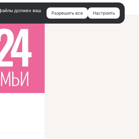
Войти
e-файлы должен ваш
Разрешить все
Настроить
Правая
колонка