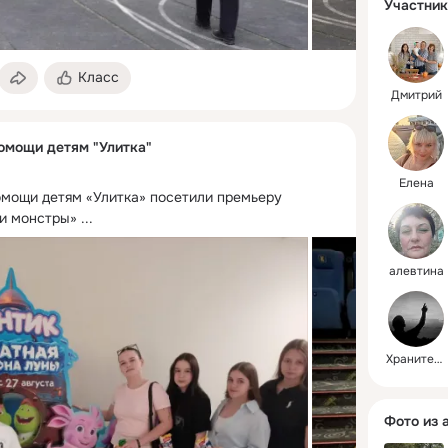
Участник
Класс
Дмитрий
омощи детям "Улитка"
Елена
мощи детям «Улитка» посетили премьеру 
и монстры»
 ...
алевтина
Хранитель
Фото из 