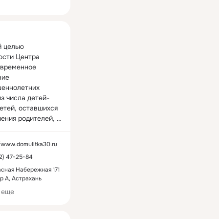
ная
 целью 
ости Центра 
 временное 
ие 
еннолетних 
из числа детей-
етей, оставшихся 
ения родителей, в 
от 1,5 до 18 лет и 
содействия в их 
//www.domulitka30.ru
ем устройстве (с 
12) 47-25-84
тным 
ванием различных 
асная Набережная 171
ер А, Астрахань
едачи на 
е в семью) в 
 еще
енном 
тельном порядке.