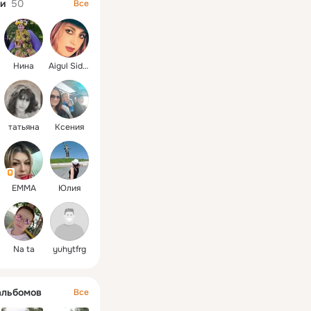
и
50
Все
Нина
Aigul Sidorova
татьяна
Ксения
EMMA
Юлия
Na ta
yuhytfrg
альбомов
Все