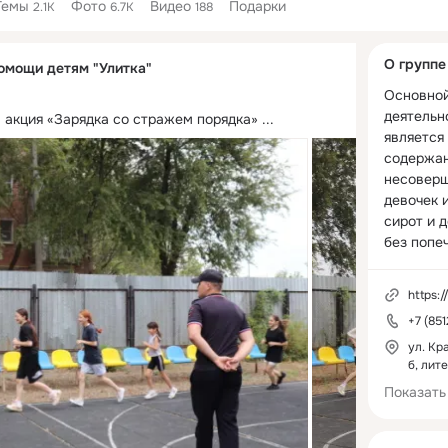
Темы
Фото
Видео
Подарки
2.1K
6.7K
188
Дополнитель
О группе
омощи детям "Улитка"
колонка
Основной
деятельн
 акция «Зарядка со стражем порядка»
 ...
является
содержан
несоверш
девочек 
сирот и д
без попеч
возрасте 
оказание 
https:
дальнейш
+7 (85
приорите
использо
ул. Кр
б, лит
форм пер
воспитани
Показать
установл
законода