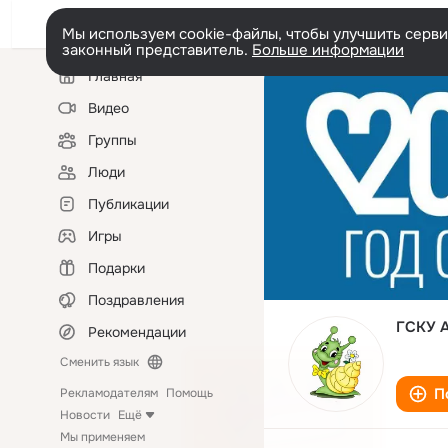
Мы используем cookie-файлы, чтобы улучшить сервис
законный представитель.
Больше информации
Левая
Главная
колонка
Видео
Группы
Люди
Публикации
Игры
Подарки
Поздравления
ГСКУ А
Рекомендации
Сменить язык
П
Рекламодателям
Помощь
Новости
Ещё
Мы применяем