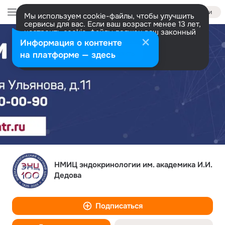
Войти
Мы используем cookie-файлы, чтобы улучшить
сервисы для вас. Если ваш возраст менее 13 лет,
настроить cookie-файлы должен ваш законный
представитель.
Больше информации
Информация о контенте
Разрешить все
Настроить
на платформе — здесь
НМИЦ эндокринологии им. академика И.И.
Дедова
Подписаться