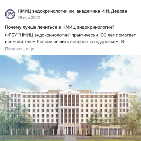
НМИЦ эндокринологии им. академика И.И. Дедова
29 мар 2022
Почему лучше лечиться в НМИЦ эндокринологии?
ФГБУ "НМИЦ эндокринологии" практически 100 лет помогает 
всем жителям России решить вопросы со здоровьем. В 
течение долгих лет мы занимаемся лечением сахарного 
Показать еще
диабета и других эндокринных патологий. Однако 
эндокринология не единственное направление нашей 