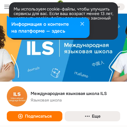
Войти
Мы используем cookie-файлы, чтобы улучшить
сервисы для вас. Если ваш возраст менее 13 лет,
настроить cookie-файлы должен ваш законный
представитель.
Больше информации
Информация о контенте
Разрешить все
Настроить
на платформе — здесь
Международная языковая школа ILS
Языковая школа
Подписаться
Еще