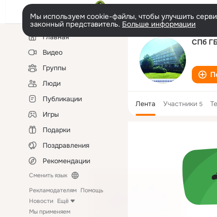
Мы используем cookie-файлы, чтобы улучшить сервис
законный представитель.
Больше информации
Левая
Главная
колонка
СПб ГБ
Видео
Группы
П
Люди
Публикации
Лента
Участники
Т
5
Игры
Подарки
Поздравления
Рекомендации
Сменить язык
Рекламодателям
Помощь
Новости
Ещё
Мы применяем