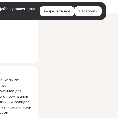
Войти
e-файлы должен ваш
Разрешить все
Настроить
Правая
колонка
ная
оциальное 
ие, 
аченное для 
ого проживания 
лых и инвалидов, 
их психическими 
кими 