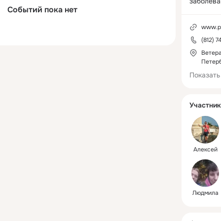
заболева
Событий пока нет
нуждающи
уходе и 
www.pn
обслужив
(812) 7
Ветера
Петер
Показать
Участник
Алексей
Людмила