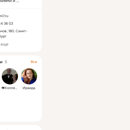
ниями и 
хся в бытовом 
медицинском 
i7.ru
ании.
44 36 03
нов, 180, Санкт-
бург
 еще
и
5
Все
👁️Коллективные❗
Ираида