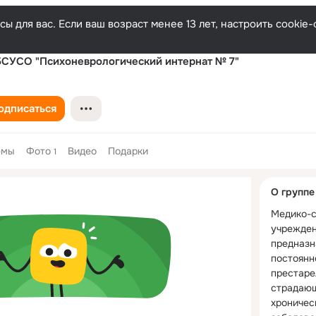
ы для вас. Если ваш возраст менее 13 лет, настроить cooki
СУСО "Психоневрологический интернат № 7"
одписаться
емы
Фото
Видео
Подарки
1
Дополнитель
О группе
колонка
Медико-с
учрежден
предназн
постоянн
престаре
страдающ
хроничес