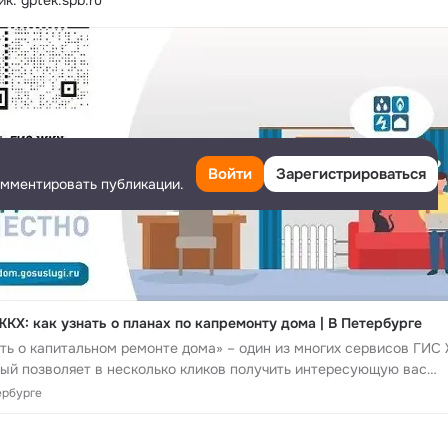
к: gptek.spb.ru
Войти
Зарегистрироваться
омментировать публикации.
КХ: как узнать о планах по капремонту дома | В Петербурге
ть о капитальном ремонте дома» – один из многих сервисов ГИС
ый позволяет в несколько кликов получить интересующую вас
рмацию
ербурге