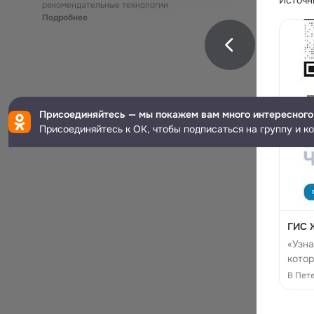
Источни
рекомендательные технологии
Подробнее
Присоединяйтесь — мы покажем вам много интересного
Присоединяйтесь к ОК, чтобы подписаться на группу и к
ГИС Ж
«Узна
котор
инфо
В Пет