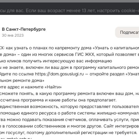
ы для вас. Если ваш возраст менее 13 лет, настроить cooki
е
Лента
Участники
Темы
Фото
Видео
Пода
331
31K
3.4K
12
В Санкт-Петербурге
Подписа
30 янв 2023
Дополнитель
колонка
Всё
31 0
Х: как узнать о планах по капремонту дома
 «Узнать о капитальном
е дома» – один из многих сервисов ГИС ЖКХ, который позволяет в
Обсужда
ько кликов получить интересующую вас информацию
ы не знаете, включен ли ваш дом в программу капитального ремо
дите по ссылке https://dom.gosuslugi.ru — откройте раздел «Узнат
льном ремонте дома»
ите адрес и нажмите «Найти»
 сможете понять, в какую программу ремонта включен ваш дом, на
ассчитана программа и какие работы она предполагает.
 единственная возможность, которую предоставляет пользовател
 помощью единого ресурса о работе системы жилищно-коммуналь
тва можно подавать показания счетчиков, оплачивать услуги, при
е в голосовании собственников и многое другое. Сайт интегрирова
ом госуслуг, поэтому дополнительной регистрации не требуется.