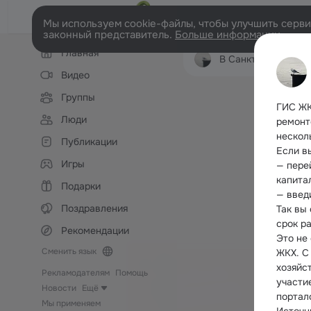
Мы используем cookie-файлы, чтобы улучшить сервис
законный представитель.
Больше информации
Левая
Главная
колонка
В Санкт-Петербург
Видео
Группы
ГИС ЖК
Люди
ремонт
нескол
Публикации
Если в
Игры
— перей
капита
Подарки
— введ
Поздравления
Так вы
срок р
Рекомендации
Это не
Сменить язык
ЖКХ. С
хозяйс
Рекламодателям
Помощь
участи
Новости
Ещё
портал
Мы применяем