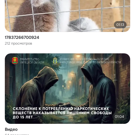
01:13
17837266700924
212 просмотров
01:04
Видео