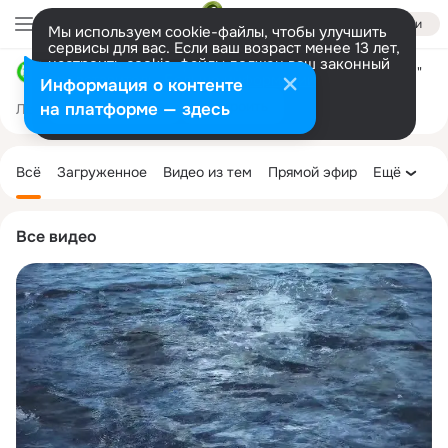
Войти
Мы используем cookie-файлы, чтобы улучшить
сервисы для вас. Если ваш возраст менее 13 лет,
настроить cookie-файлы должен ваш законный
ОГБУ "Дом социального обслуживания "Донская дача"
представитель.
Больше информации
Информация о контенте
Разрешить все
Настроить
на платформе — здесь
Лента
Участники
Темы
Фото
Ещё
254
1.2K
3K
Дополнительная
колонка
Всё
Загруженное
Видео из тем
Прямой эфир
Ещё
Все видео