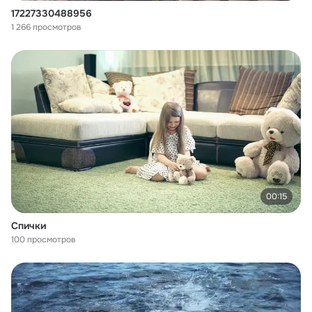
17227330488956
1 266 просмотров
00:15
Спички
100 просмотров