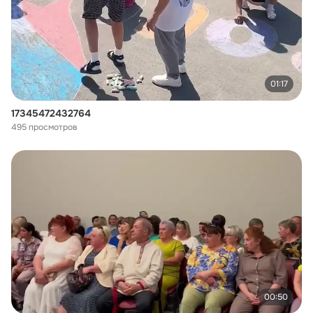
01:17
17345472432764
495 просмотров
00:50