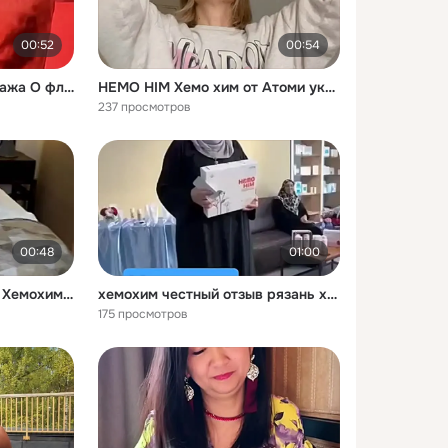
00:52
00:54
Елена Ан - Мастер продажа О флагмане компании Атоми - Хемохим атоми atomy hemohim хемохим [get-save.com]
HEMO HIM Хемо хим от Атоми укрепитьиммунитет атомипродукция хемохим hemohim атомикорея [get-save.com]
237 просмотров
00:48
01:00
Сила Крови Сила Жизни Хемохим shorts атоми хемохим hemohim бады корея бестселлер atomy [get-save.com]
хемохим честный отзыв рязань хемохим отзывХемохим [get-save.com]
175 просмотров