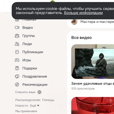
Мы используем cookie-файлы, чтобы улучшить сервис
законный представитель.
Больше информации
Левая
Главная
колонка
Мастера и мастер
Видео
Группы
Все видео
Люди
Публикации
Игры
Подарки
Поздравления
Рекомендации
105 просмотров
Сменить язык
Рекламодателям
Помощь
Новости
Ещё
Мы применяем