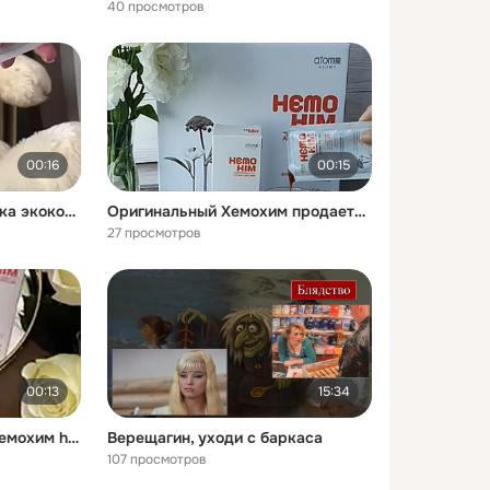
40 просмотров
00:16
00:15
Хемохим атоми косметика экокосметика бады хемохим атомикорейскаякосметика [get-save.com]
Оригинальный Хемохим продается только на одном официальном сайте Атоми atomy хемохим [get-save.com]
27 просмотров
00:13
15:34
ХемоХим atomy атоми хемохим hemohim здоровьеикрасота корейскаякосметика атомиздоровье [get-save.com]
Верещагин, уходи с баркаса
107 просмотров