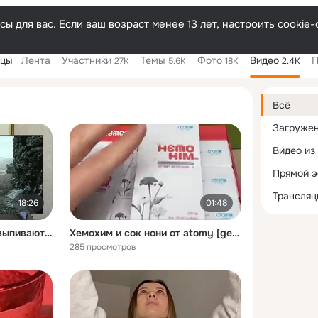
ы для вас. Если ваш возраст менее 13 лет, настроить cooki
ицы
Лента
Участники
Темы
Фото
Видео
П
27K
5.6K
18K
2.4K
Дополнитель
колонка
Всё
Загруже
Видео из
Прямой 
Трансляц
18:26
01:48
Зачем удачливые отцы выпивают отравленное молоко
Хемохим и сок нони от atomy [get-save.com]
285 просмотров