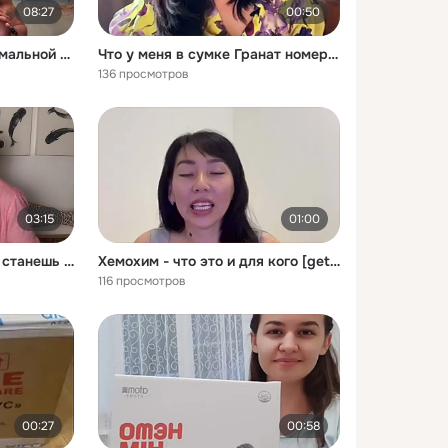
08:27
00:50
Я пил псиллиум в максимальной дозировке 28 дней - но не ожидал такого [get-save.com]
Что у меня в сумке Гранат номер 1 shorts чтовсумке сумка атоми whatinmybag взгляд гранат [get-save.com]
136 просмотров
03:15
01:00
После этой практики ты станешь неприлично везучим проверено [get-save.com] (1)
Хемохим - что это и для кого [get-save.com]
116 просмотров
00:27
00:58