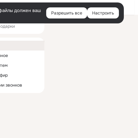
Войти
e-файлы должен ваш
Разрешить все
Настроить
Правая
одарки
колонка
ная
нное
 тем
эфир
ии звонков