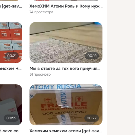
Хемохим хемохим атоми [get-save.com]
ХемоХИМ Атоми Роль и Кому нужен Обзор ХХ атомипродукцияхемохиматоми [get-save.com]
74 просмотра
00:21
00:19
atomy корея hemohim хемохим НОВАЯ УПАКОВКА ХЕМОХИМ от Атоми [get-save.com]
Мы в ответе за тех кого приучили 79165378161 расскажу подробнее хемохим кот забота [get-save.com]
51 просмотр
00:59
00:27
ОТЗЫВ О ХЕМОХИМ [get-save.com]
Хемохим хемохим атоми [get-save.com] (1)